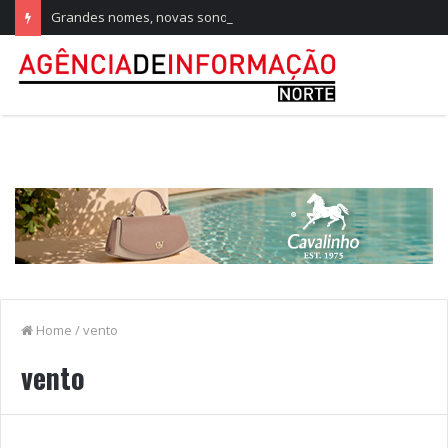
Grandes nomes, novas sonoridades e criação artística marcam a nova temporada do CTAL
Home
/
vento
vento