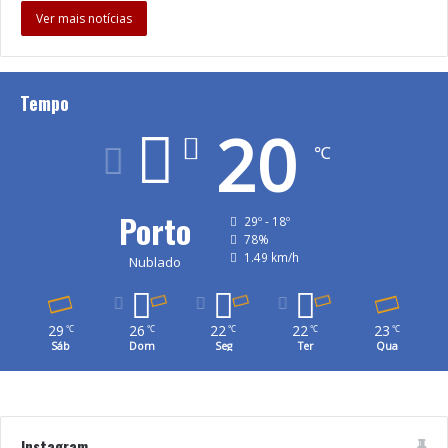
Ver mais notícias
Tempo
20
℃
Porto
29º - 18º
78%
1.49 km/h
Nublado
29
26
22
22
23
℃
℃
℃
℃
℃
Sáb
Dom
Seg
Ter
Qua
Instagram