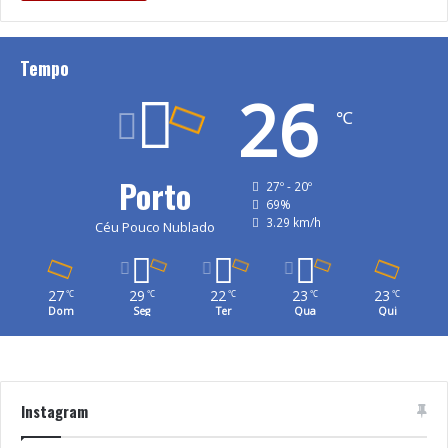
Tempo
26
℃
Porto
27º - 20º
69%
3.29 km/h
Céu Pouco Nublado
27
29
22
23
23
℃
℃
℃
℃
℃
Dom
Seg
Ter
Qua
Qui
Instagram