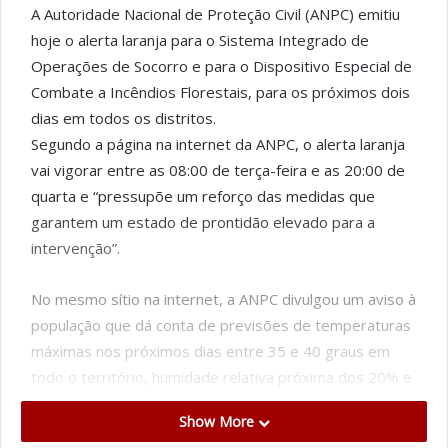
A Autoridade Nacional de Proteção Civil (ANPC) emitiu
hoje o alerta laranja para o Sistema Integrado de
Operações de Socorro e para o Dispositivo Especial de
Combate a Incêndios Florestais, para os próximos dois
dias em todos os distritos.
Segundo a página na internet da ANPC, o alerta laranja
vai vigorar entre as 08:00 de terça-feira e as 20:00 de
quarta e “pressupõe um reforço das medidas que
garantem um estado de prontidão elevado para a
intervenção”.
No mesmo sítio na internet, a ANPC divulgou um aviso à
população que dá conta de previsões de temperaturas
máximas nos próximos dias entre 35 e 40 graus em
todo o território, humidade relativa próxima dos 20% e
vento do quadrante leste, podendo atingir valores de
Show More
30km/hora nas terras altas