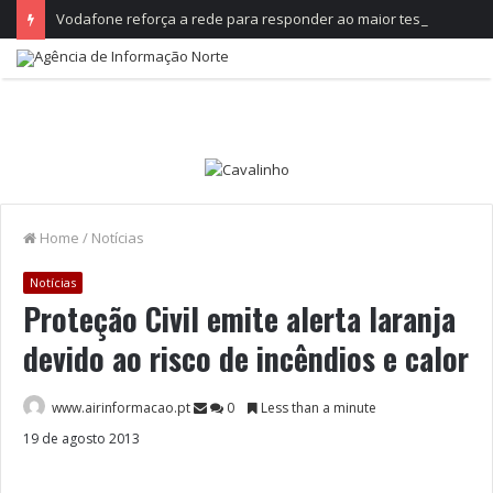
Vodafone reforça a rede para responder ao maior teste do ano, no Festival de Paredes de Coura
Home
/
Notícias
Notícias
Proteção Civil emite alerta laranja
devido ao risco de incêndios e calor
www.airinformacao.pt
0
Less than a minute
19 de agosto 2013