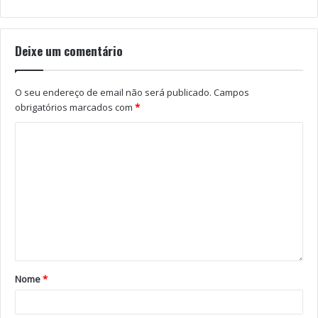
Lusa
Tags
ANPC
featured
sol
temperaturas
Deixe um comentário
O seu endereço de email não será publicado.
Campos
obrigatórios marcados com
*
Nome
*