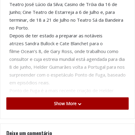
Teatro José Lúcio da Silva; Casino de Tróia dia 16 de
Junho; Cine Teatro de Estarreja a 6 de Julho e, para
terminar, de 18 a 21 de Julho no Teatro Sá da Bandeira
no Porto.
Depois de ter estado a preparar as notáveis
atrizes Sandra Bullock e Cate Blanchet para o
filme Ocean’s 8, de Gary Ross, onde trabalhou como
consultor e cuja estreia mundial está agendada para dia
8 de junho, Helder Guimarães volta a Portugal para nos
surpreender com o espetáculo Ponto de Fuga, baseado
em episódios reais.
Ponto de Fuga é a mais recente criação de Helder
Guimarães, que resulta da reflexão e estudo sobre as
Show More
práticas de ilusão que existem à margem da lei.
Explorando as linhas de fronteira entre a verdade e
honestidade, o ser e parecer, assim como aquilo que
vemos e que queremos ver, Ponto de Fuga é uma
Deixe um comentário