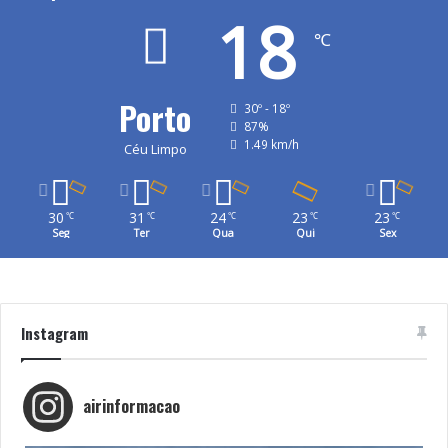
18
℃
Porto
30º - 18º
87%
1.49 km/h
Céu Limpo
30
31
24
23
23
℃
℃
℃
℃
℃
Seg
Ter
Qua
Qui
Sex
Instagram
airinformacao