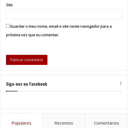
Tags
Casino de Tróia
Helder Guimarães
Hollywood
Site
mágico
Ponto de Fuga
porto
Sandra Bullock
Teatro José Lúcio da Silva
Teatro Sá da Bandeira
Guardar o meu nome, email e site neste navegador para a
próxima vez que eu comentar.
Siga-nos no Facebook
Populares
Recentes
Comentários