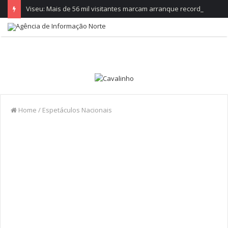
Viseu: Mais de 56 mil visitantes marcam arranque recorde da Feira de São Mateus
Home
/
Espetáculos Nacionais