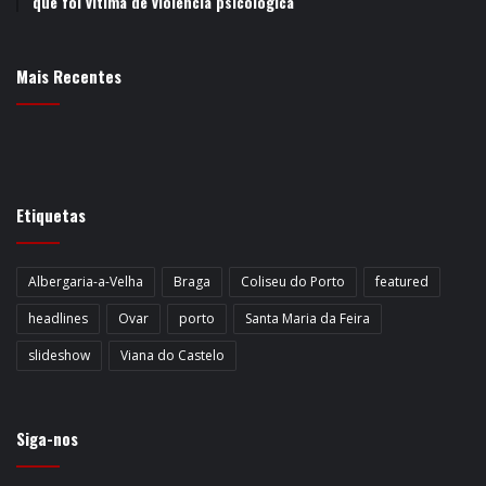
que foi vítima de violência psicológica
Mais Recentes
Etiquetas
Albergaria-a-Velha
Braga
Coliseu do Porto
featured
headlines
Ovar
porto
Santa Maria da Feira
slideshow
Viana do Castelo
Siga-nos