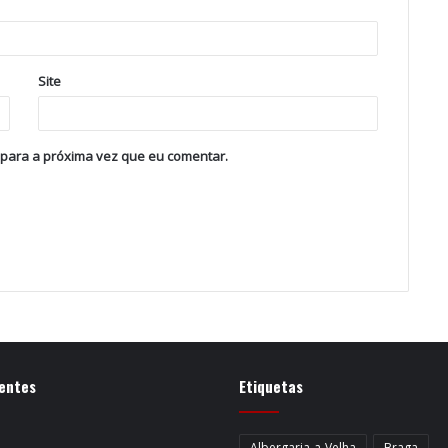
Site
 para a próxima vez que eu comentar.
entes
Etiquetas
Albergaria-a-Velha
Braga