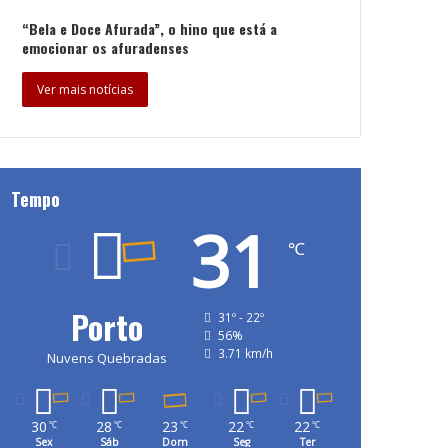
“Bela e Doce Afurada”, o hino que está a
emocionar os afuradenses
Ver mais notícias
Tempo
31
℃
Porto
31º - 22º
56%
3.71 km/h
Nuvens Quebradas
30
28
23
22
22
℃
℃
℃
℃
℃
Sex
Sáb
Dom
Seg
Ter