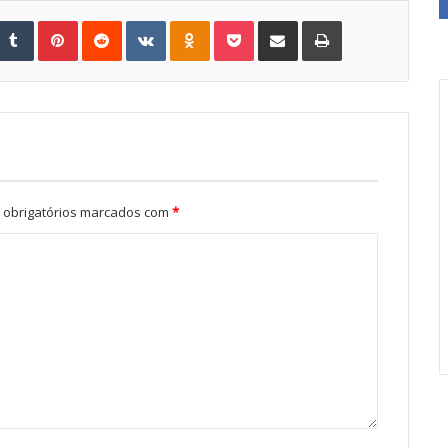
Tumblr
Pinterest
Reddit
VKontakte
Odnoklassniki
Pocket
Share via Email
Print
obrigatórios marcados com
*