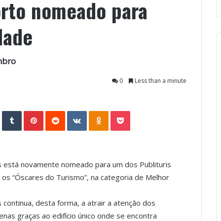
orto nomeado para
dade
mbro
0
Less than a minute
StumbleUpon
Tumblr
Pinterest
Reddit
VKontakte
Odnoklassniki
Pocket
as está novamente nomeado para um dos Publituris
os “Óscares do Turismo”, na categoria de Melhor
 continua, desta forma, a atrair a atenção dos
enas graças ao edifício único onde se encontra