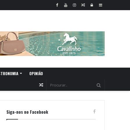
Random
Log
Sidebar
Article
In
STRONOMIA
OPINIÃO
Random
Article
Siga-nos no Facebook