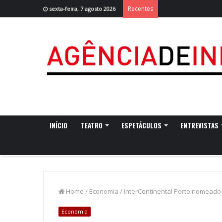
Recentes
sexta-feira, 7 agosto 2026
INÍCIO
TEATRO
ESPETÁCULOS
ENTREVISTAS
Home
/
Economia
/
InterContinental Porto nomeado
Economia