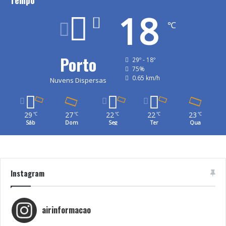
Tempo
18
℃
Porto
29º - 18º
75%
0.65 km/h
Nuvens Dispersas
29
27
22
22
23
℃
℃
℃
℃
℃
Sáb
Dom
Seg
Ter
Qua
Instagram
airinformacao