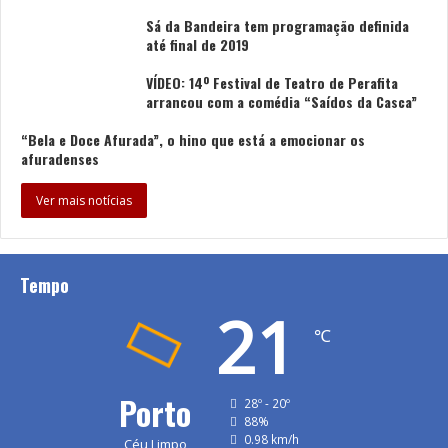
Sá da Bandeira tem programação definida
até final de 2019
VÍDEO: 14º Festival de Teatro de Perafita
arrancou com a comédia “Saídos da Casca”
“Bela e Doce Afurada”, o hino que está a emocionar os
afuradenses
Ver mais notícias
Tempo
21
℃
Porto
28º - 20º
88%
0.98 km/h
Céu Limpo