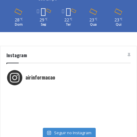
28
29
22
23
23
℃
℃
℃
℃
℃
Dom
Seg
Ter
Qua
Qui
Instagram
airinformacao
Seguir no Instagram