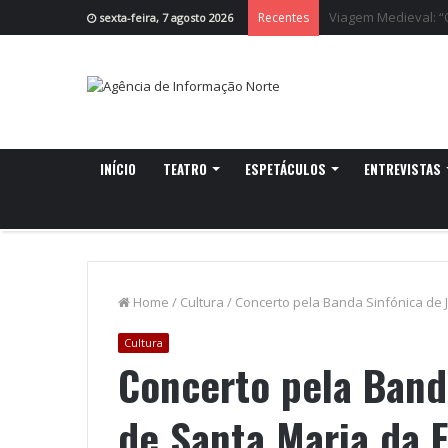
Cruzeiro da Ria re
Recentes
sexta-feira, 7 agosto 2026
INÍCIO
TEATRO
ESPETÁCULOS
ENTREVISTAS
Home
/
Cultura
/
Concerto pela Banda Sinfónica de 
Cultura
Concerto pela Band
de Santa Maria da F