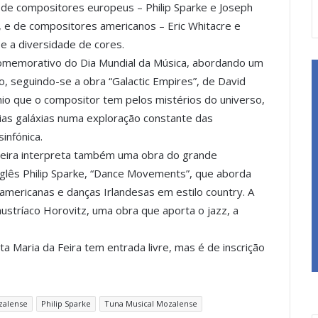
de compositores europeus – Philip Sparke e Joseph
s, e de compositores americanos – Eric Whitacre e
 e a diversidade de cores.
 comemorativo do Dia Mundial da Música, abordando um
co, seguindo-se a obra “Galactic Empires”, de David
ínio que o compositor tem pelos mistérios do universo,
árias galáxias numa exploração constante das
infónica.
 Feira interpreta também uma obra do grande
nglês Philip Sparke, “Dance Movements”, que aborda
 americanas e danças Irlandesas em estilo country. A
austríaco Horovitz, uma obra que aporta o jazz, a
a Maria da Feira tem entrada livre, mas é de inscrição
zalense
Philip Sparke
Tuna Musical Mozalense