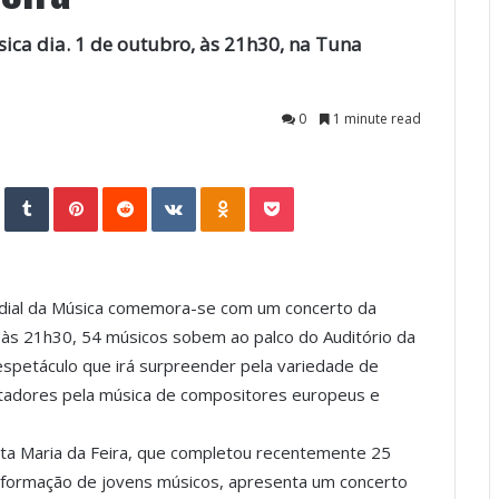
ca dia. 1 de outubro, às 21h30, na Tuna
0
1 minute read
StumbleUpon
Tumblr
Pinterest
Reddit
VKontakte
Odnoklassniki
Pocket
undial da Música comemora-se com um concerto da
, às 21h30, 54 músicos sobem ao palco do Auditório da
spetáculo que irá surpreender pela variedade de
ctadores pela música de compositores europeus e
nta Maria da Feira, que completou recentemente 25
a formação de jovens músicos, apresenta um concerto