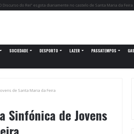
gressa a Ovar com experiências náuticas e observação de aves
SOCIEDADE
DESPORTO
LAZER
PASSATEMPOS
GA
Jovens de Santa Maria da Feira
a Sinfónica de Jovens
eira