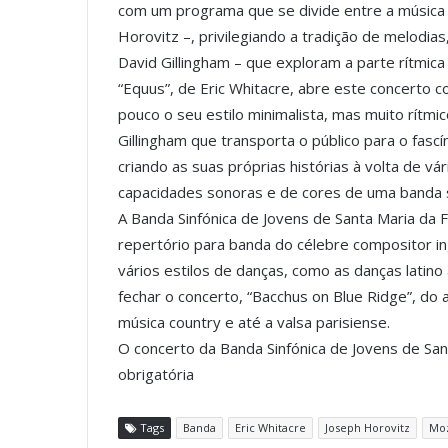
com um programa que se divide entre a música 
Horovitz –, privilegiando a tradição de melodia
David Gillingham – que exploram a parte rítmica
“Equus”, de Eric Whitacre, abre este concerto
pouco o seu estilo minimalista, mas muito rítmi
Gillingham que transporta o público para o fasc
criando as suas próprias histórias à volta de v
capacidades sonoras e de cores de uma banda s
A Banda Sinfónica de Jovens de Santa Maria da
repertório para banda do célebre compositor i
vários estilos de danças, como as danças latino
fechar o concerto, “Bacchus on Blue Ridge”, do 
música country e até a valsa parisiense.
O concerto da Banda Sinfónica de Jovens de Sant
obrigatória
Tags
Banda
Eric Whitacre
Joseph Horovitz
Mo