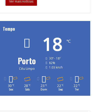
Ver mais notícias
Tempo
18
℃
Porto
30º - 18º
82%
1.03 km/h
Céu Limpo
30
28
23
22
22
℃
℃
℃
℃
℃
Sex
Sáb
Dom
Seg
Ter