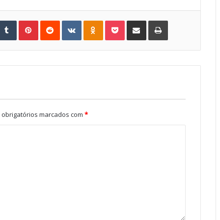
Tumblr
Pinterest
Reddit
VKontakte
Odnoklassniki
Pocket
Share via Email
Print
obrigatórios marcados com
*