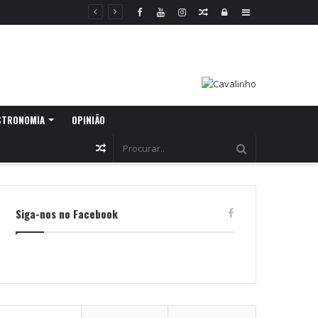
Random
Log
Sidebar
Article
In
STRONOMIA
OPINIÃO
Random
Article
Siga-nos no Facebook