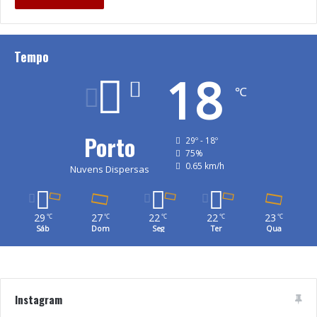
Tempo
18
℃
Porto
29º - 18º
75%
0.65 km/h
Nuvens Dispersas
29
27
22
22
23
℃
℃
℃
℃
℃
Sáb
Dom
Seg
Ter
Qua
Instagram