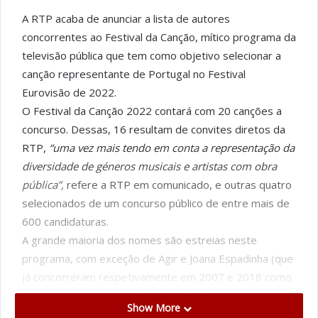
A RTP acaba de anunciar a lista de autores
concorrentes ao Festival da Canção, mítico programa da
televisão pública que tem como objetivo selecionar a
canção representante de Portugal no Festival
Eurovisão de 2022.
O Festival da Canção 2022 contará com 20 canções a
concurso. Dessas, 16 resultam de convites diretos da
RTP,
“uma vez mais tendo em conta a representação da
diversidade de géneros musicais e artistas com obra
pública”,
refere a RTP em comunicado, e outras quatro
selecionados de um concurso público de entre mais de
600 candidaturas.
A grande maioria dos nomes são estreias neste
programa, com exceção de Agir e Joana Espadinha (que
já concorreram respetivamente em 2007 e 2018 como
intérpretes). Para além destes, sublinha-se a
Show More
participação de Áurea, Fábia Rebordão, FF, Os