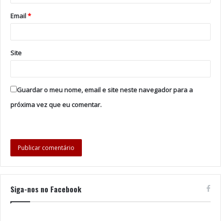
14 de maio de 2022 em Turim, Itália.
Email
*
Foto: DR
Site
Tags
Aurea
Fábia Rebordão
Festival da Canção
FF
Os Azeitonas
rtp
Guardar o meu nome, email e site neste navegador para a
próxima vez que eu comentar.
Siga-nos no Facebook