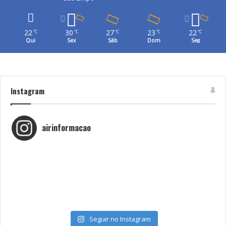
22
30
27
23
22
℃
℃
℃
℃
℃
Qui
Sex
Sáb
Dom
Seg
Instagram
airinformacao
Seguir no Instagram