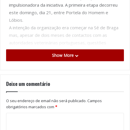
impulsionadora da iniciativa. A primeira etapa decorreu
este domingo, dia 21, entre Portela do Homem e
Lóbios.
A intenção da organização era começar na Sé de Braga
mas, apesar de dois meses de contactos com as
autoridades veterinárias portuguesas, questões
burocráticas de última hora relacionadas com a
Show More
autorização de entrada dos cavalos em Portugal
impediram que tal acontecesse.
“Há a salientar que uma parte do percurso e o seu início
são em terras portuguesas, o que tem muita relevância
Deixe um comentário
e até hoje a quase totalidade dos peregrinos é de
origem portuguesa”
, destaca Vicente Pereiras
O seu endereço de email não será publicado.
Campos
Marquez, que também dirige a peregrinação.
obrigatórios marcados com
*
Estão a participar 15 cavalos e igual número de
“cavaleiros experientes”
, pois o traçado “não é
aconselhável a iniciados”. Entre os participantes há dois