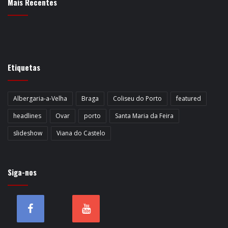
Mais Recentes
Etiquetas
Albergaria-a-Velha
Braga
Coliseu do Porto
featured
headlines
Ovar
porto
Santa Maria da Feira
slideshow
Viana do Castelo
Siga-nos