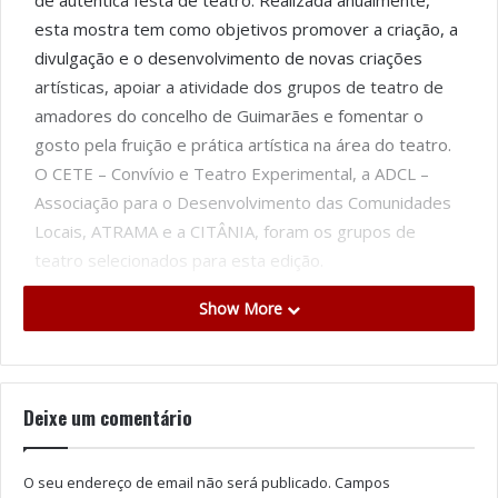
de autêntica festa de teatro. Realizada anualmente,
esta mostra tem como objetivos promover a criação, a
divulgação e o desenvolvimento de novas criações
artísticas, apoiar a atividade dos grupos de teatro de
amadores do concelho de Guimarães e fomentar o
gosto pela fruição e prática artística na área do teatro.
O CETE – Convívio e Teatro Experimental, a ADCL –
Associação para o Desenvolvimento das Comunidades
Locais, ATRAMA e a CITÂNIA, foram os grupos de
teatro selecionados para esta edição.
Com apresentações nos dois auditórios do Centro
Show More
Cultural Vila Flor, esta edição da MAT estreia quatro
espetáculos em palco, para surpreender o público com
novas criações nascidas em Guimarães. A escolha dos
projetos teve como júri Francesca Rayner, Eduardo
Deixe um comentário
Brito e Cristina Cunha. Tudo tem início no dia 21 de
outubro, sexta-feira, às 21h30, com “O Conto de
O seu endereço de email não será publicado.
Campos
Inverno”, de William Shakespeare a surgir em cena no