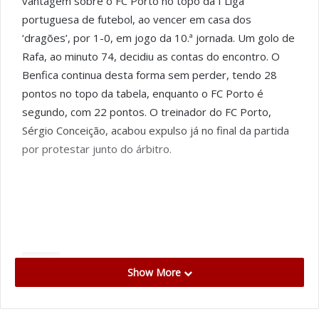
vantagem sobre o FC Porto no topo da I Liga
portuguesa de futebol, ao vencer em casa dos
‘dragões’, por 1-0, em jogo da 10.ª jornada. Um golo de
Rafa, ao minuto 74, decidiu as contas do encontro. O
Benfica continua desta forma sem perder, tendo 28
pontos no topo da tabela, enquanto o FC Porto é
segundo, com 22 pontos. O treinador do FC Porto,
Sérgio Conceição, acabou expulso já no final da partida
por protestar junto do árbitro.
Tags
Benfica
Estádio do Dragão
FCPorto
Pepe
Show More
Sérgio Conceiçã