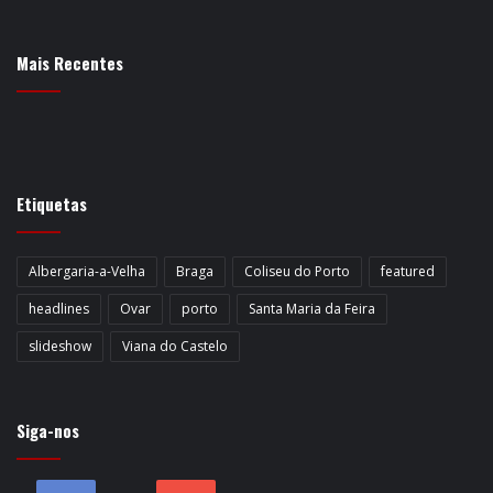
Mais Recentes
Etiquetas
Albergaria-a-Velha
Braga
Coliseu do Porto
featured
headlines
Ovar
porto
Santa Maria da Feira
slideshow
Viana do Castelo
Siga-nos