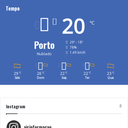
Tempo
20
℃
Porto
29º - 18º
78%
1.49 km/h
Nublado
29
26
22
22
23
℃
℃
℃
℃
℃
Sáb
Dom
Seg
Ter
Qua
Instagram
airinformacao