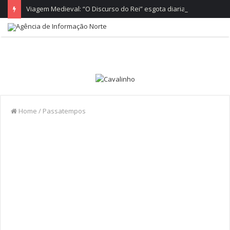
Viagem Medieval: “O Discurso do Rei” esgota diariamente no castelo de Santa Maria da Feira
Home
/
Passatempos