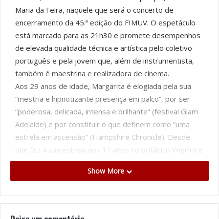
Maria da Feira, naquele que será o concerto de
encerramento da 45.ª edição do FIMUV. O espetáculo
está marcado para as 21h30 e promete desempenhos
de elevada qualidade técnica e artística pelo coletivo
português e pela jovem que, além de instrumentista,
também é maestrina e realizadora de cinema.
Aos 29 anos de idade, Margarita é elogiada pela sua
“mestria e hipnotizante presença em palco”, por ser
“poderosa, delicada, intensa e brilhante” (festival Glam
Adelaide) e por constituir o que definem como “uma
estrela em ascensão” (Hampshire Chronicle). Desde
que fez a sua estreia aos 17 anos no britânico Wigmore
Hall, Margarita Balanas tem impressionado plateias de
Show More
todo o mundo e já tocou, inclusive, perante o agora Rei
Carlos III de Inglaterra. Por sua vez, a OFP integra
instrumentistas premiados em concursos nacionais e
internacionais, ex-elementos da Orquestra Jovem da
Deixe um comentário