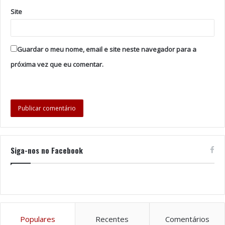
forma aleatória (via Random) e contactados por e-mail.
Site
Importante: Terá também de partilhar esta publicação
na sua página do Facebook e enviar-nos a prova dessa
mesma partilha convidando três amigos a fazerem
Guardar o meu nome, email e site neste navegador para a
gosto na página da ain.
próxima vez que eu comentar.
Tags
Agência de Informação Norte
Europarque
Harrison Parrott
Margarita Balanas
Passatempo
Royal Concertgebow Orchestra
Siga-nos no Facebook
Populares
Recentes
Comentários