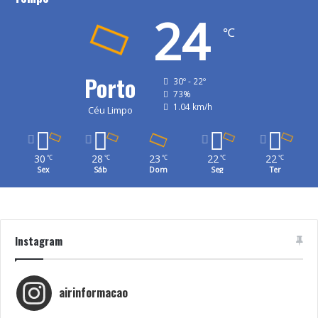
24
℃
Porto
30º - 22º
73%
1.04 km/h
Céu Limpo
30
28
23
22
22
℃
℃
℃
℃
℃
Sex
Sáb
Dom
Seg
Ter
Instagram
airinformacao