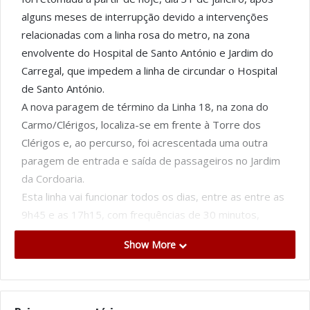
alguns meses de interrupção devido a intervenções
relacionadas com a linha rosa do metro, na zona
envolvente do Hospital de Santo António e Jardim do
Carregal, que impedem a linha de circundar o Hospital
de Santo António.
A nova paragem de término da Linha 18, na zona do
Carmo/Clérigos, localiza-se em frente à Torre dos
Clérigos e, ao percurso, foi acrescentada uma outra
paragem de entrada e saída de passageiros no Jardim
da Cordoaria.
Esta linha vai funcionar todos os dias, entre as entre as
9h45 e as 17h15, com frequências de 30 minutos,
contando com o apoio da Polícia Municipal do Porto
Show More
para o atravessamento em contra sentido no troço da
Rua da Restauração compreendido entre o Jardim da
Cordoaria e a Rua Dr. Alberto Aires de Gouveia.
“A Linha 18 proporciona aos passageiros uma viagem