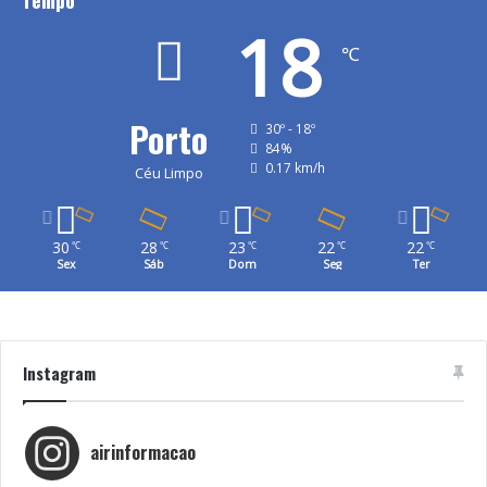
Tempo
18
℃
Porto
30º - 18º
84%
0.17 km/h
Céu Limpo
30
28
23
22
22
℃
℃
℃
℃
℃
Sex
Sáb
Dom
Seg
Ter
Instagram
airinformacao