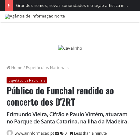
Grandes nomes, novas sonoridades e criação artística marcam a nova temporada do CTAL
Home
/
Espetáculos Nacionais
Espetáculos Nacionais
Público do Funchal rendido ao
concerto dos D’ZRT
Edmundo Vieira, Cifrão e Paulo Vintém, atuaram
no Parque de Santa Catarina, na Ilha da Madeira.
www.airinformacao.pt
0
Less than a minute