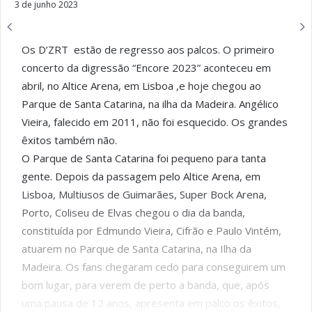
3 de junho 2023
Os D’ZRT estão de regresso aos palcos. O primeiro
concerto da digressão “Encore 2023” aconteceu em
abril, no Altice Arena, em Lisboa ,e hoje chegou ao
Parque de Santa Catarina, na ilha da Madeira. Angélico
Vieira, falecido em 2011, não foi esquecido. Os grandes
êxitos também não.
O Parque de Santa Catarina foi pequeno para tanta
gente. Depois da passagem pelo Altice Arena, em
Lisboa, Multiusos de Guimarães, Super Bock Arena,
Porto, Coliseu de Elvas chegou o dia da banda,
constituída por Edmundo Vieira, Cifrão e Paulo Vintém,
atuarem no Parque de Santa Catarina, na Ilha da
Madeira. Os fans chegaram cedo para conseguirem um
bom lugar, para verem de perto a banda, que, após
uma pausa de 12 anos, apresenta em palco os êxitos,