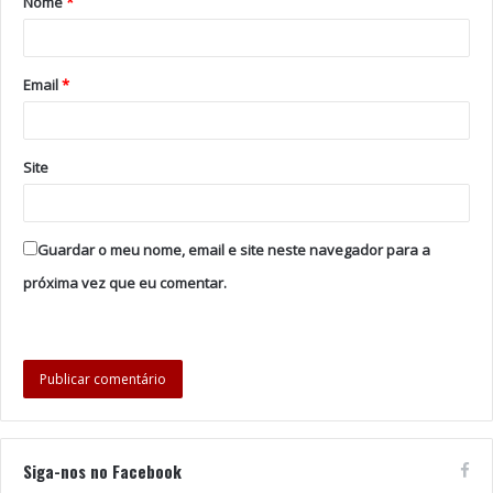
Nome
*
Tags
D’ZRT
Parque de Santa Catarina
Email
*
Site
Guardar o meu nome, email e site neste navegador para a
próxima vez que eu comentar.
Siga-nos no Facebook