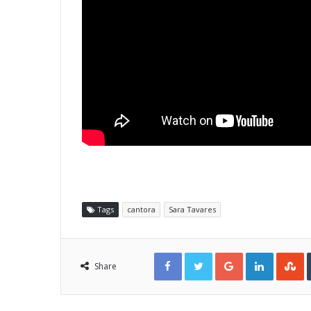
Tags
cantora
Sara Tavares
Facebook
Twitter
Google+
LinkedIn
StumbleUpon
Share