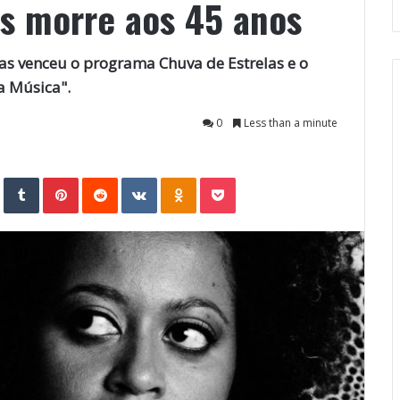
es morre aos 45 anos
nas venceu o programa Chuva de Estrelas e o
a Música".
0
Less than a minute
StumbleUpon
Tumblr
Pinterest
Reddit
VKontakte
Odnoklassniki
Pocket