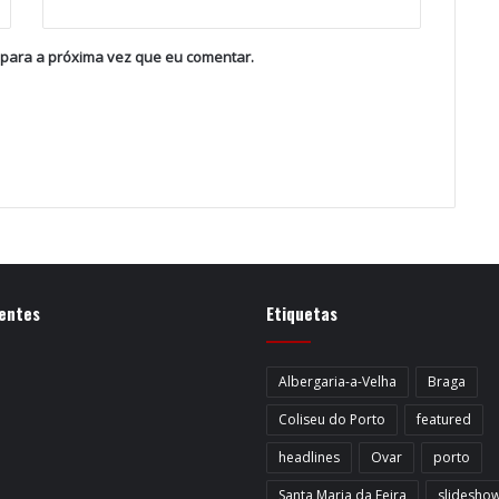
 para a próxima vez que eu comentar.
entes
Etiquetas
Albergaria-a-Velha
Braga
Coliseu do Porto
featured
headlines
Ovar
porto
Santa Maria da Feira
slidesho