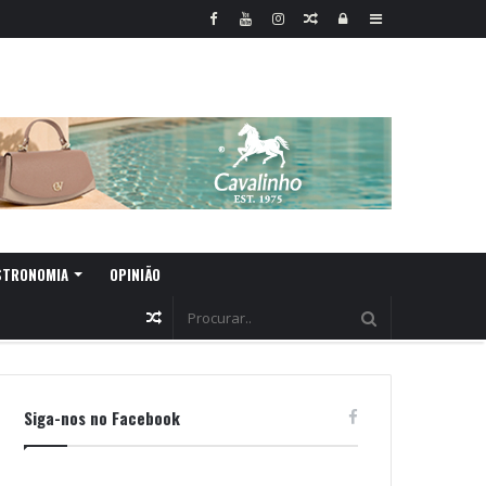
Random
Log
Sidebar
Article
In
STRONOMIA
OPINIÃO
Random
Article
Siga-nos no Facebook