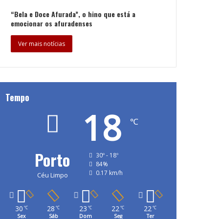
“Bela e Doce Afurada”, o hino que está a
emocionar os afuradenses
Ver mais notícias
Tempo
18
℃
Porto
30º - 18º
84%
0.17 km/h
Céu Limpo
30
28
23
22
22
℃
℃
℃
℃
℃
Sex
Sáb
Dom
Seg
Ter