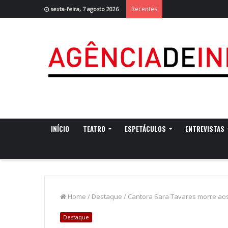
Recentes
sexta-feira, 7 agosto 2026
INÍCIO
TEATRO
ESPETÁCULOS
ENTREVISTAS
Home
/
Destaque
/
Cantora Sara Tavares morre ao
Destaque