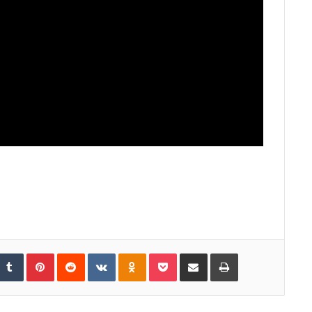
Tumblr
Pinterest
Reddit
VKontakte
Odnoklassniki
Pocket
Share via Email
Print