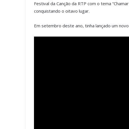
Festival da Canção da RTP com o tema “Chamar a
conquistando o oitavo lugar.
Em setembro deste ano, tinha lançado um novo 