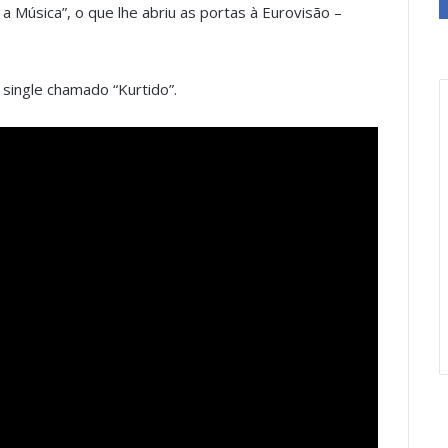
 Música”, o que lhe abriu as portas à Eurovisão –
single chamado “Kurtido”.