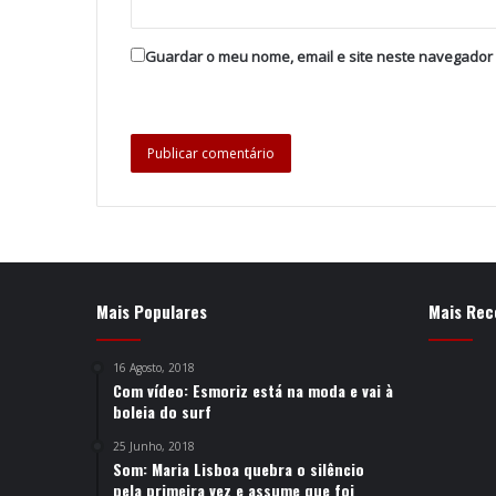
Guardar o meu nome, email e site neste navegador
Mais Populares
Mais Rec
16 Agosto, 2018
Com vídeo: Esmoriz está na moda e vai à
boleia do surf
25 Junho, 2018
Som: Maria Lisboa quebra o silêncio
pela primeira vez e assume que foi