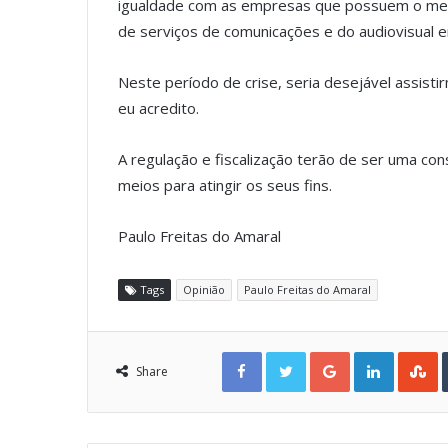
igualdade com as empresas que possuem o meu
de serviços de comunicações e do audiovisual e
Neste período de crise, seria desejável assis
eu acredito.
A regulação e fiscalização terão de ser uma c
meios para atingir os seus fins.
Paulo Freitas do Amaral
Tags
Opinião
Paulo Freitas do Amaral
Facebook
Twitter
Google+
LinkedIn
StumbleUpon
Share