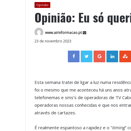
Opinião
Opinião: Eu só queri
www.airinformacao.pt
23 de novembro 2023
Facebook
Twitter
Google+
LinkedIn
Esta semana tratei de ligar a luz numa residênc
foi o mesmo que me aconteceu há uns anos atr
telefonemas e sms’s de operadoras de TV Cabo 
operadoras nossas conhecidas e que nos entram
através de cartazes.
É realmente espantoso a rapidez e o “
timing
” 