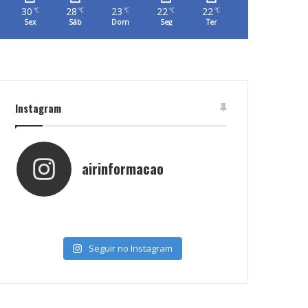
30
28
23
22
22
℃
℃
℃
℃
℃
Sex
Sáb
Dom
Seg
Ter
Instagram
airinformacao
Seguir no Instagram