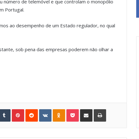
 número de telemóvel e que controlam o monopólio
m Portugal.
tirmos ao desempenho de um Estado regulador, no qual
onstante, sob pena das empresas poderem não olhar a
Tumblr
Pinterest
Reddit
VKontakte
Odnoklassniki
Pocket
Share via Email
Print