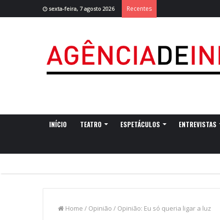
Recentes
sexta-feira, 7 agosto 2026
INÍCIO
TEATRO
ESPETÁCULOS
ENTREVISTAS
Home
/
Opinião
/
Opinião: Eu só queria ligar a luz