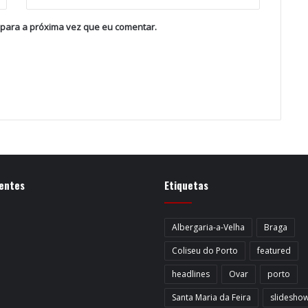
 para a próxima vez que eu comentar.
entes
Etiquetas
Albergaria-a-Velha
Braga
Coliseu do Porto
featured
headlines
Ovar
porto
Santa Maria da Feira
slidesho