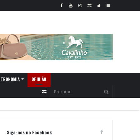
Random
Log
Sidebar
Article
In
STRONOMIA
OPINIÃO
Random
Article
Siga-nos no Facebook