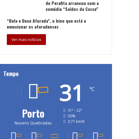
de Perafita arrancou com a
comédia “Saídos da Casca”
“Bela e Doce Afurada”, o hino que está a
emocionar os afuradenses
Ver mais notícias
Tempo
31
℃
Porto
31º - 22º
56%
3.71 km/h
Nuvens Quebradas