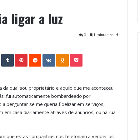
a ligar a luz
0
1 minute read
StumbleUpon
Tumblr
Pinterest
Reddit
VKontakte
Odnoklassniki
Pocket
ia da qual sou proprietário e aquilo que me aconteceu
ás: fui automaticamente bombardeado por
a perguntar se me queria fidelizar em serviços,
 em casa diariamente através de anúncios, ou na rua
com que estas companhias nos telefonam a vender os