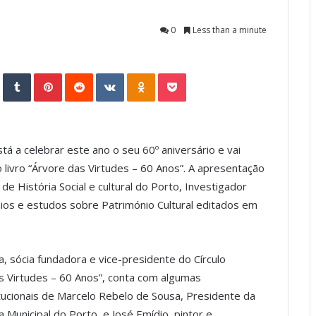
0
Less than a minute
StumbleUpon
Tumblr
Pinterest
Reddit
VKontakte
Odnoklassniki
Pocket
á a celebrar este ano o seu 60º aniversário e vai
livro “Árvore das Virtudes – 60 Anos”. A apresentação
e História Social e cultural do Porto, Investigador
aios e estudos sobre Património Cultural editados em
, sócia fundadora e vice-presidente do Círculo
das Virtudes – 60 Anos”, conta com algumas
itucionais de Marcelo Rebelo de Sousa, Presidente da
 Municipal do Porto, e José Emídio, pintor e