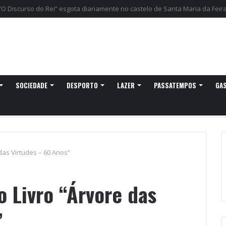
egressa a Ovar com experiências náuticas e observação de aves
SOCIEDADE
DESPORTO
LAZER
PASSATEMPOS
GA
das Virtudes – 60 Anos”
 Livro “Árvore das
”