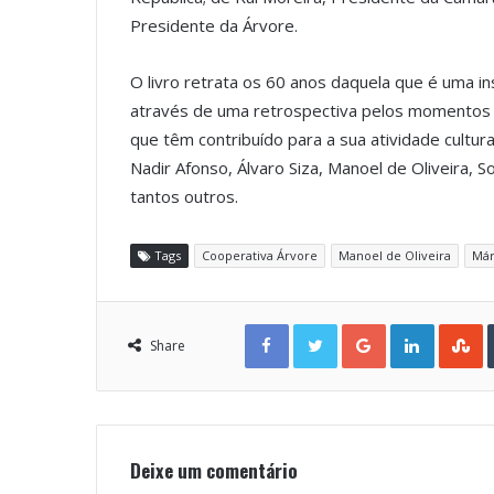
Presidente da Árvore.
O livro retrata os 60 anos daquela que é uma in
através de uma retrospectiva pelos momentos m
que têm contribuído para a sua atividade cultur
Nadir Afonso, Álvaro Siza, Manoel de Oliveira, 
tantos outros.
Tags
Cooperativa Árvore
Manoel de Oliveira
Már
Facebook
Twitter
Google+
LinkedIn
StumbleUpon
Share
Deixe um comentário