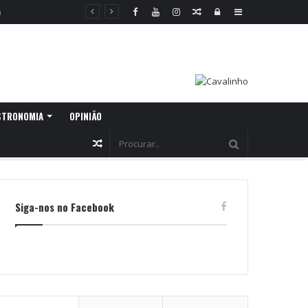
Random
Log
Sidebar
Article
In
STRONOMIA
OPINIÃO
Random
Article
Siga-nos no Facebook