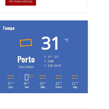
Ver mais notícias
Tempo
31
℃
Porto
31º - 22º
58%
4.81 km/h
Céu Limpo
31
30
23
22
22
℃
℃
℃
℃
℃
Qui
Sex
Sáb
Dom
Seg