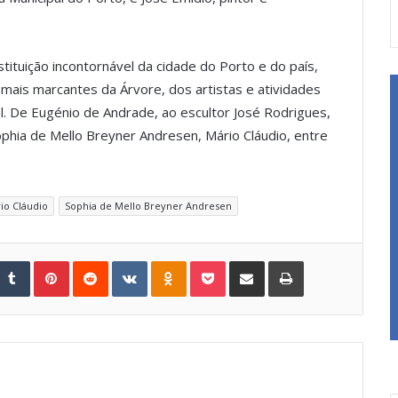
stituição incontornável da cidade do Porto e do país,
ais marcantes da Árvore, dos artistas e atividades
al. De Eugénio de Andrade, ao escultor José Rodrigues,
Sophia de Mello Breyner Andresen, Mário Cláudio, entre
io Cláudio
Sophia de Mello Breyner Andresen
Tumblr
Pinterest
Reddit
VKontakte
Odnoklassniki
Pocket
Share via Email
Print