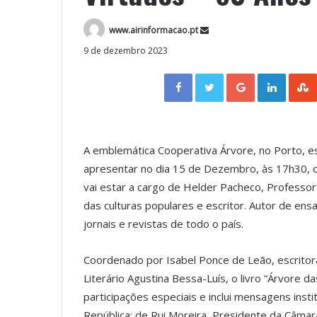
www.airinformacao.pt
9 de dezembro 2023
Facebook
Twitter
Google+
LinkedIn
A emblemática Cooperativa Árvore, no Porto, est
apresentar no dia 15 de Dezembro, às 17h30, o 
vai estar a cargo de Helder Pacheco, Professor d
das culturas populares e escritor. Autor de ens
jornais e revistas de todo o país.
Coordenado por Isabel Ponce de Leão, escritora
Literário Agustina Bessa-Luís, o livro “Árvore 
participações especiais e inclui mensagens inst
República; de Rui Moreira, Presidente da Câmara