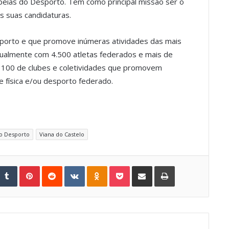
peias do Desporto. Tem como principal missão ser o
s suas candidaturas.
sporto e que promove inúmeras atividades das mais
tualmente com 4.500 atletas federados e mais de
e 100 de clubes e coletividades que promovem
 física e/ou desporto federado.
o Desporto
Viana do Castelo
Tumblr
Pinterest
Reddit
VKontakte
Odnoklassniki
Pocket
Share via Email
Print