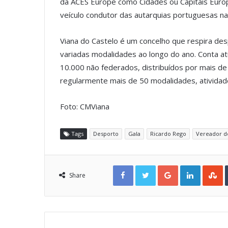
da ACES Europe como Cidades ou Capitais Euro
veículo condutor das autarquias portuguesas na
Viana do Castelo é um concelho que respira de
variadas modalidades ao longo do ano. Conta a
10.000 não federados, distribuídos por mais d
regularmente mais de 50 modalidades, atividade
Foto: CMViana
Tags
Desporto
Gala
Ricardo Rego
Vereador d
Facebook
Twitter
Google+
LinkedIn
StumbleUpon
Share