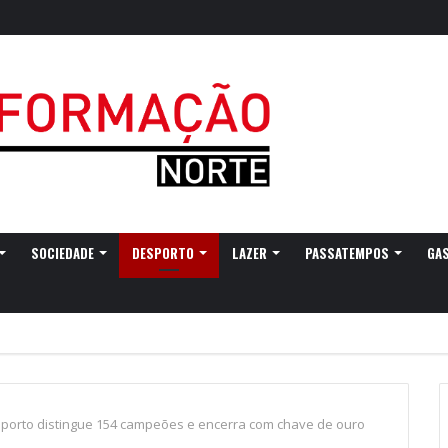
vação do eclipse solar parcial
SOCIEDADE
DESPORTO
LAZER
PASSATEMPOS
GA
esporto distingue 154 campeões e encerra com chave de ouro