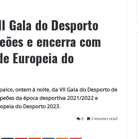
II Gala do Desporto
eões e encerra com
de Europeia do
 palco, ontem à noite, da VII Gala do Desporto de
mpeões da época desportiva 2021/2022 e
ropeia do Desporto 2023.
0
3 minutes read
StumbleUpon
Tumblr
Pinterest
Reddit
VKontakte
Odnoklassniki
Pocket