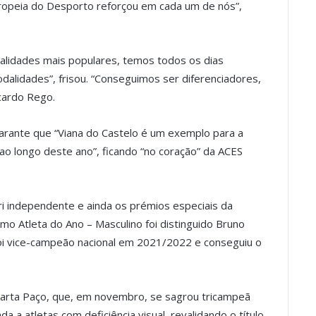
ropeia do Desporto reforçou em cada um de nós”,
dalidades mais populares, temos todos os dias
dalidades”, frisou. “Conseguimos ser diferenciadores,
cardo Rego.
arante que “Viana do Castelo é um exemplo para a
ao longo deste ano”, ficando “no coração” da ACES
ri independente e ainda os prémios especiais da
mo Atleta do Ano – Masculino foi distinguido Bruno
 foi vice-campeão nacional em 2021/2022 e conseguiu o
 Marta Paço, que, em novembro, se sagrou tricampeã
a a atletas com deficiência visual, revalidando o título