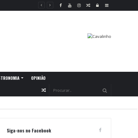
Random
Log
Sidebar
Article
In
STRONOMIA
OPINIÃO
Random
Article
Siga-nos no Facebook