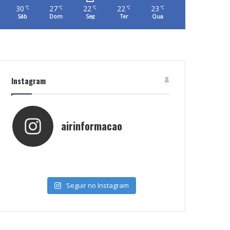
30
27
22
22
23
℃
℃
℃
℃
℃
Sáb
Dom
Seg
Ter
Qua
Instagram
airinformacao
Seguir no Instagram