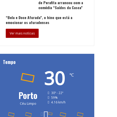
de Perafita arrancou com a
comédia “Saídos da Casca”
“Bela e Doce Afurada”, o hino que está a
emocionar os afuradenses
Ver mais notícias
Tempo
30
℃
Porto
30º - 22º
59%
4.16 km/h
Céu Limpo