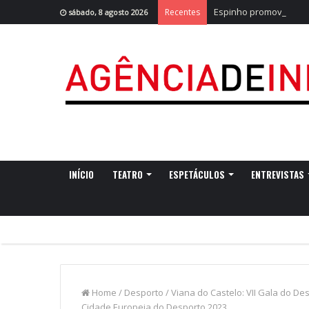
Espinho promove obser
Recentes
sábado, 8 agosto 2026
INÍCIO
TEATRO
ESPETÁCULOS
ENTREVISTAS
Home
/
Desporto
/
Viana do Castelo: VII Gala do D
Cidade Europeia do Desporto 2023