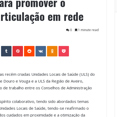
ara promover o
articulação em rede
0
1 minute read
StumbleUpon
Tumblr
Pinterest
Reddit
VKontakte
Odnoklassniki
Pocket
das recém criadas Unidades Locais de Saúde (ULS) do
re Douro e Vouga e a ULS da Região de Aveiro,
ão de trabalho entre os Conselhos de Administração
pírito colaborativo, tendo sido abordados temas
s Unidades Locais de Saúde, tendo-se reafirmado o
 dos cuidados em proximidade e a otimização da