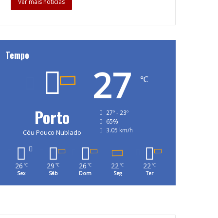
Ver mais notícias
Tempo
27
℃
Porto
27º - 23º
65%
3.05 km/h
Céu Pouco Nublado
26
29
26
22
22
℃
℃
℃
℃
℃
Sex
Sáb
Dom
Seg
Ter