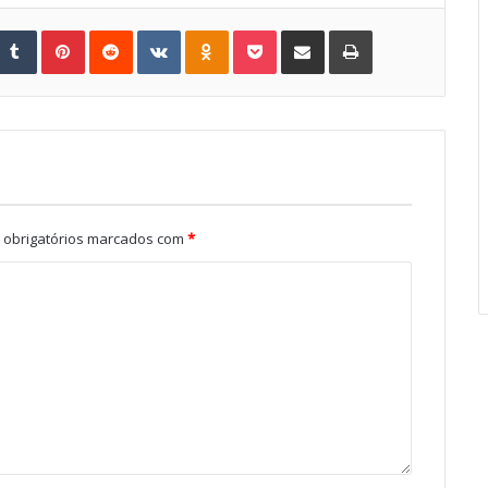
Tumblr
Pinterest
Reddit
VKontakte
Odnoklassniki
Pocket
Share via Email
Print
obrigatórios marcados com
*