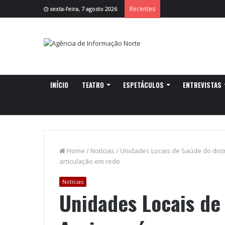
Recentes
sexta-feira, 7 agosto 2026
INÍCIO
TEATRO
ESPETÁCULOS
ENTREVISTAS
Home
/
Notícias
/
Unidades Locais de Saúde do dist
articulação em rede
Notícias
Unidades Locais de 