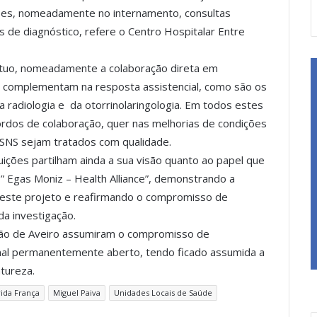
ões, nomeadamente no internamento, consultas
 de diagnóstico, refere o Centro Hospitalar Entre
tuo, nomeadamente a colaboração direta em
se complementam na resposta assistencial, como são os
a radiologia e da otorrinolaringologia. Em todos estes
ordos de colaboração, quer nas melhorias de condições
 SNS sejam tratados com qualidade.
uições partilham ainda a sua visão quanto ao papel que
Egas Moniz – Health Alliance”, demonstrando a
o neste projeto e reafirmando o compromisso de
a investigação.
ião de Aveiro assumiram o compromisso de
nal permanentemente aberto, tendo ficado assumida a
tureza.
ida França
Miguel Paiva
Unidades Locais de Saúde