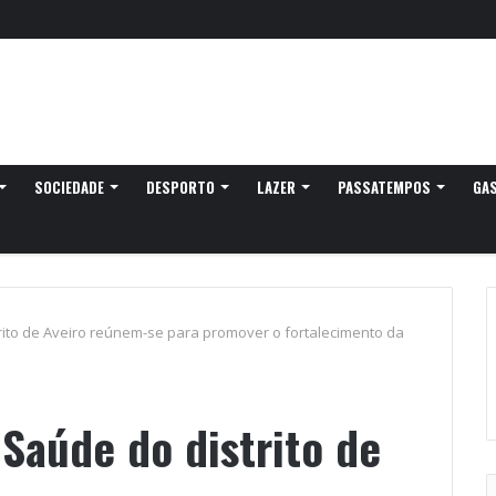
SOCIEDADE
DESPORTO
LAZER
PASSATEMPOS
GA
rito de Aveiro reúnem-se para promover o fortalecimento da
Saúde do distrito de