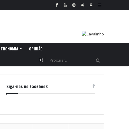
Random
Log
Sidebar
Article
In
STRONOMIA
OPINIÃO
Random
Article
Siga-nos no Facebook