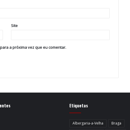
Site
 para a próxima vez que eu comentar.
entes
Etiquetas
Albergaria-a-Velha
Braga