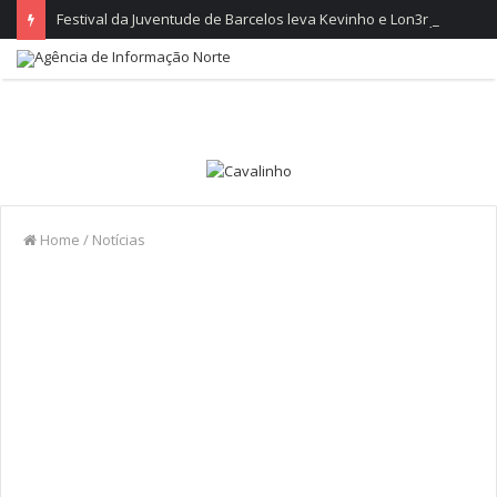
Festival da Juventude de Barcelos leva Kevinho e Lon3r Johny à Frente Ribeirinha
Home
/
Notícias