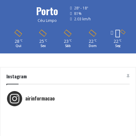
Porto
28º - 18º
81%
2.03 km/h
Céu Limpo
28
25
23
22
22
℃
℃
℃
℃
℃
Qui
Sex
Sáb
Dom
Seg
Instagram
airinformacao