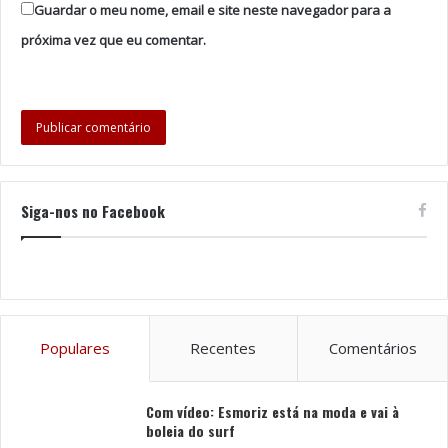
Guardar o meu nome, email e site neste navegador para a
profissionalizante.
próxima vez que eu comentar.
Pretende-se que este envolvimento mais precoce dos
jovens nos processos produtivos das empresas
fomente uma mais consciente formação para o acesso
ao mercado de trabalho e, a longo prazo, mitigue a falta
de recursos humanos especializados em áreas de
emprego mais atuais.
Siga-nos no Facebook
Foto: DR
Tags
CLICK
Santa Maria da Feira
Populares
Recentes
Comentários
Com vídeo: Esmoriz está na moda e vai à
boleia do surf