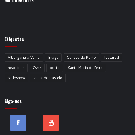
Mais Recentes
Etiquetas
Albergaria-a-Velha
Braga
Coliseu do Porto
featured
headlines
Ovar
porto
Santa Maria da Feira
slideshow
Viana do Castelo
Siga-nos