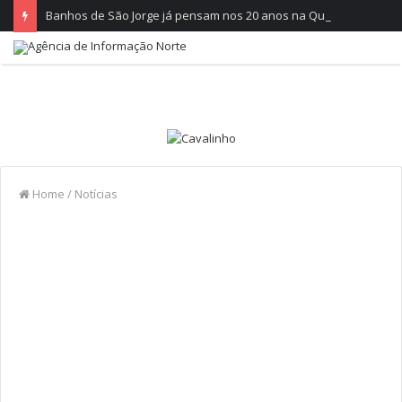
Banhos de São Jorge já pensam nos 20 anos na Quinta do Castelo
Home
/
Notícias