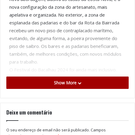
nova configuração da zona do artesanato, mais
apelativa e organizada. No exterior, a zona de
esplanada das padarias e do bar da Rota da Bairrada
recebeu um novo piso de contraplacado marítimo,
evitando, de alguma forma, a poeira proveniente do
piso de saibro. Os bares e as padarias beneficiaram,
também, de melhores condições, com novos módulos
para trabalho.
O Festival do Bacalhau 2024 foi ainda mais inclusivo.
Todos os concertos do Palco Estibordo foram
Show More
acompanhados de uma intérprete de língua gestual
portuguesa, bem como os showcoookings de Tia Cátia
(Teka) e de Bárbara Pereira (Intermarché). À
semelhança do ano anterior, junto ao Palco Estibordo,
Deixe um comentário
instalou-se uma plataforma de mobilidade condicionada,
devidamente sinalizada, e reservaram-se duas zonas
O seu endereço de email não será publicado.
Campos
de estacionamento para pessoas com mobilidade