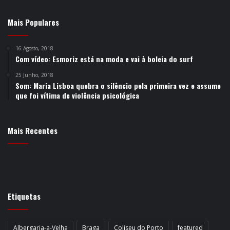
Mais Populares
16 Agosto, 2018
Com vídeo: Esmoriz está na moda e vai à boleia do surf
25 Junho, 2018
Som: Maria Lisboa quebra o silêncio pela primeira vez e assume
que foi vítima de violência psicológica
Mais Recentes
Etiquetas
Albergaria-a-Velha
Braga
Coliseu do Porto
featured