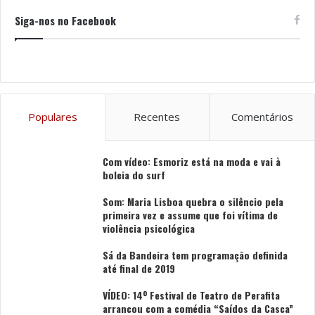
envelhecimento em casco.
Siga-nos no Facebook
O “Produtor Revelação do Ano” é o projeto Domínio do
Açor, no Dão, que reúne uma dezena de investidores
brasileiros e tem alcançado exemplares de grande
nível, com assumida inspiração nos vinhos da Borgonha.
Populares
Recentes
Comentários
A celebrar 190 anos e com uma esfera de ação muito
além da Península de Setúbal natal, a José Maria da
Com vídeo: Esmoriz está na moda e vai à
boleia do surf
Fonseca, sediada em Azeitão, foi considerada “Empresa
do Ano”.
Som: Maria Lisboa quebra o silêncio pela
primeira vez e assume que foi vítima de
violência psicológica
A gama de vinhos Dory, elaborada na região de Lisboa
pela Adega Mãe, arrebatou a distinção de “Marca do
Sá da Bandeira tem programação definida
Ano”.
até final de 2019
VÍDEO: 14º Festival de Teatro de Perafita
David Baverstock, provavelmente o mais português
arrancou com a comédia “Saídos da Casca”