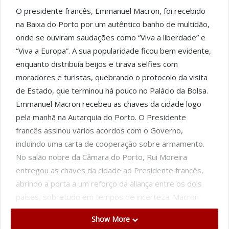
O presidente francês, Emmanuel Macron, foi recebido
na Baixa do Porto por um autêntico banho de multidão,
onde se ouviram saudações como “Viva a liberdade” e
“Viva a Europa”. A sua popularidade ficou bem evidente,
enquanto distribuía beijos e tirava selfies com
moradores e turistas, quebrando o protocolo da visita
de Estado, que terminou há pouco no Palácio da Bolsa.
Emmanuel Macron recebeu as chaves da cidade logo
pela manhã na Autarquia do Porto. O Presidente
francês assinou vários acordos com o Governo,
incluindo uma carta de cooperação sobre armamento.
No salão nobre da Câmara do Porto, Rui Moreira
entregou as chaves da cidade ao Presidente francês,
abrindo a porta a um reforço da aliança entre os dois
países, sobretudo em tempos de incerteza. Macron
referiu, ao usar da palavra, que guardará as chaves
Show More
“como símbolo de amizade” entre os dois países. “Ao