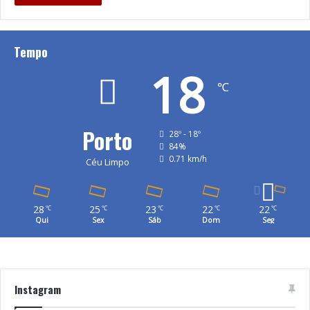
Tempo
18
℃
Porto
28º - 18º
84%
0.71 km/h
Céu Limpo
28
25
23
22
22
℃
℃
℃
℃
℃
Qui
Sex
Sáb
Dom
Seg
Instagram