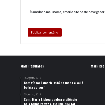
Guardar o meu nome, email e site neste navegador
Mais Populares
Mais Rec
16 Agosto, 2018
Com vídeo: Esmoriz está na moda e vai à
boleia do surf
25 Junho, 2018
Som: Maria Lisboa quebra o silêncio
pela primeira vez e assume que foi