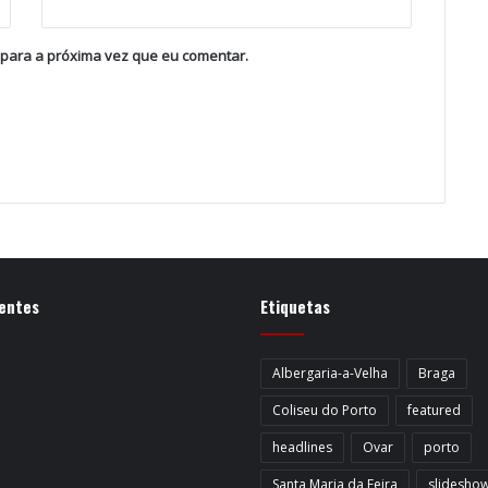
 para a próxima vez que eu comentar.
entes
Etiquetas
Albergaria-a-Velha
Braga
Coliseu do Porto
featured
headlines
Ovar
porto
Santa Maria da Feira
slidesho