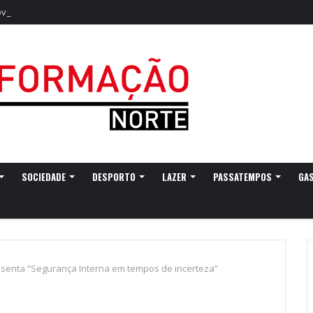
as sonoridades e criação artística marcam a nova temporada do CTAL
SOCIEDADE
DESPORTO
LAZER
PASSATEMPOS
GA
esenta “Segurança Interna em tempos de incerteza”