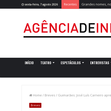
Grandes nomes, nov
Recentes
sexta-feira, 7 agosto 2026
INÍCIO
TEATRO
ESPETÁCULOS
ENTREVISTAS
Home
/
Breves
/
Guimarães: José Luís Carneiro apr
Breves