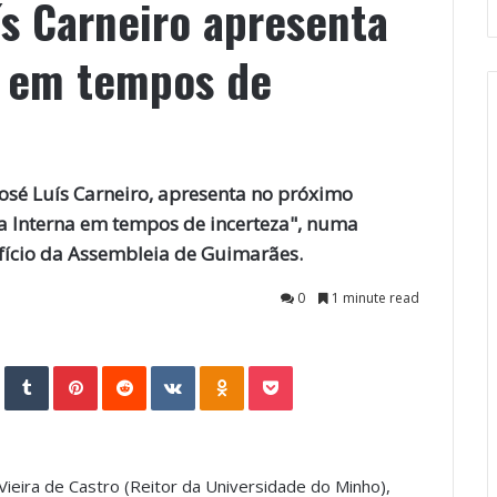
ís Carneiro apresenta
a em tempos de
José Luís Carneiro, apresenta no próximo
a Interna em tempos de incerteza", numa
fício da Assembleia de Guimarães.
0
1 minute read
StumbleUpon
Tumblr
Pinterest
Reddit
VKontakte
Odnoklassniki
Pocket
ieira de Castro (Reitor da Universidade do Minho),