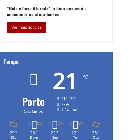
“Bela e Doce Afurada”, o hino que está a
emocionar os afuradenses
Ver mais notícias
Tempo
21
℃
Porto
21º - 21º
77%
1.94 km/h
Céu Limpo
29
26
22
22
23
℃
℃
℃
℃
℃
Sáb
Dom
Seg
Ter
Qua