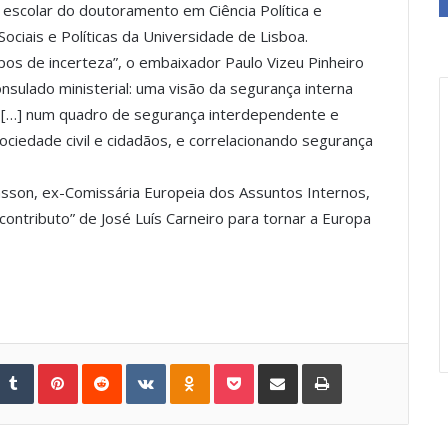
 escolar do doutoramento em Ciência Política e
Sociais e Políticas da Universidade de Lisboa.
pos de incerteza”, o embaixador Paulo Vizeu Pinheiro
onsulado ministerial: uma visão da segurança interna
l […] num quadro de segurança interdependente e
 sociedade civil e cidadãos, e correlacionando segurança
ansson, ex-Comissária Europeia dos Assuntos Internos,
ontributo” de José Luís Carneiro para tornar a Europa
Tumblr
Pinterest
Reddit
VKontakte
Odnoklassniki
Pocket
Share via Email
Print