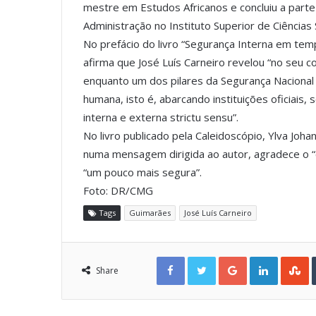
mestre em Estudos Africanos e concluiu a parte
Administração no Instituto Superior de Ciências 
No prefácio do livro “Segurança Interna em tem
afirma que José Luís Carneiro revelou “no seu c
enquanto um dos pilares da Segurança Naciona
humana, isto é, abarcando instituições oficiais,
interna e externa strictu sensu”.
No livro publicado pela Caleidoscópio, Ylva Joh
numa mensagem dirigida ao autor, agradece o “c
“um pouco mais segura”.
Foto: DR/CMG
Tags
Guimarães
José Luís Carneiro
Facebook
Twitter
Google+
LinkedIn
StumbleUpon
Share