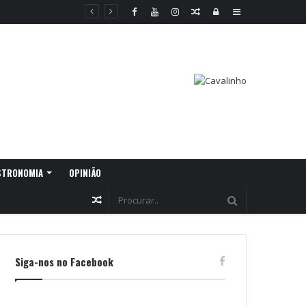
Random
Log
Sidebar
Article
In
STRONOMIA
OPINIÃO
Random
Article
Siga-nos no Facebook