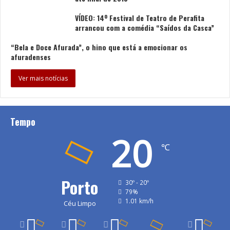
VÍDEO: 14º Festival de Teatro de Perafita
arrancou com a comédia “Saídos da Casca”
“Bela e Doce Afurada”, o hino que está a emocionar os
afuradenses
Ver mais notícias
Tempo
20
℃
Porto
30º - 20º
79%
1.01 km/h
Céu Limpo