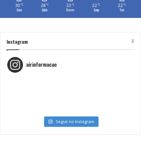
30
28
23
22
22
℃
℃
℃
℃
℃
Sex
Sáb
Dom
Seg
Ter
Instagram
airinformacao
Seguir no Instagram