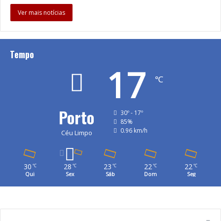
Ver mais notícias
Tempo
17
℃
Porto
30º - 17º
85%
0.96 km/h
Céu Limpo
30
28
23
22
22
℃
℃
℃
℃
℃
Qui
Sex
Sáb
Dom
Seg