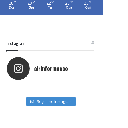
28
29
22
23
23
℃
℃
℃
℃
℃
Dom
Seg
Ter
Qua
Qui
Instagram
airinformacao
Seguir no Instagram