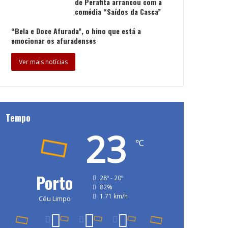
de Perafita arrancou com a
comédia “Saídos da Casca”
“Bela e Doce Afurada”, o hino que está a
emocionar os afuradenses
Ver mais notícias
Tempo
23
℃
Porto
28º - 20º
82%
1.71 km/h
Céu Limpo