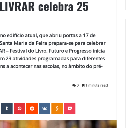
l LIVRAR celebra 25
no edifício atual, que abriu portas a 17 de
 Santa Maria da Feira prepara-se para celebrar
 – Festival do Livro, Futuro e Progresso inicia
com 23 atividades programadas para diferentes
ens a acontecer nas escolas, no âmbito do pré-
0
1 minute read
StumbleUpon
Tumblr
Pinterest
Reddit
VKontakte
Odnoklassniki
Pocket