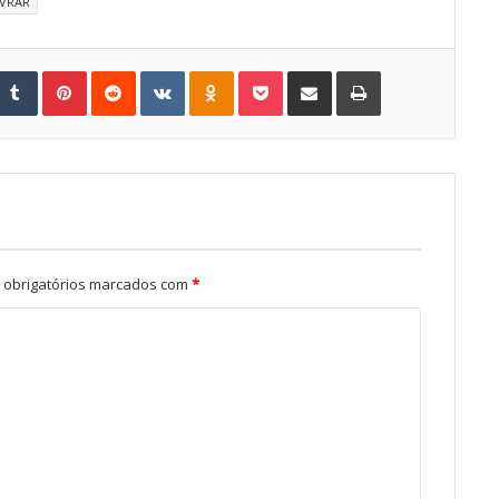
IVRAR
Tumblr
Pinterest
Reddit
VKontakte
Odnoklassniki
Pocket
Share via Email
Print
obrigatórios marcados com
*