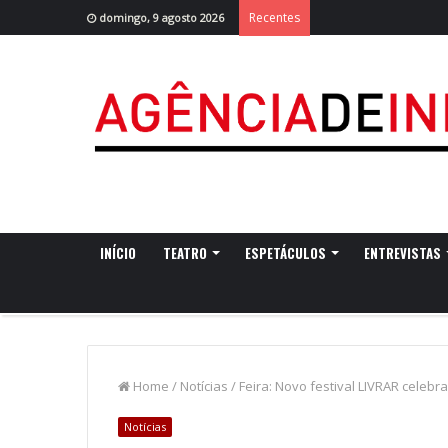
Recentes
domingo, 9 agosto 2026
INÍCIO
TEATRO
ESPETÁCULOS
ENTREVISTAS
Home
/
Notícias
/
Feira: Novo festival LIVRAR celebr
Notícias