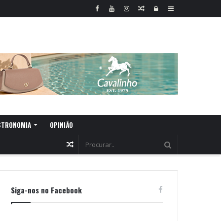
Random
Log
Sidebar
Article
In
STRONOMIA
OPINIÃO
Random
Article
Siga-nos no Facebook