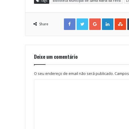
Tags
Biblioteca Municipal de Santa Maria da Feira
L
Facebook
Twitter
Google+
LinkedIn
StumbleUpon
Share
Deixe um comentário
O seu endereço de email não será publicado.
Campos 