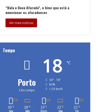
“Bela e Doce Afurada”, o hino que está a
emocionar os afuradenses
Ver mais notícias
Tempo
18
℃
Porto
30º - 18º
82%
1.03 km/h
Céu Limpo
30
28
23
22
22
℃
℃
℃
℃
℃
Sex
Sáb
Dom
Seg
Ter