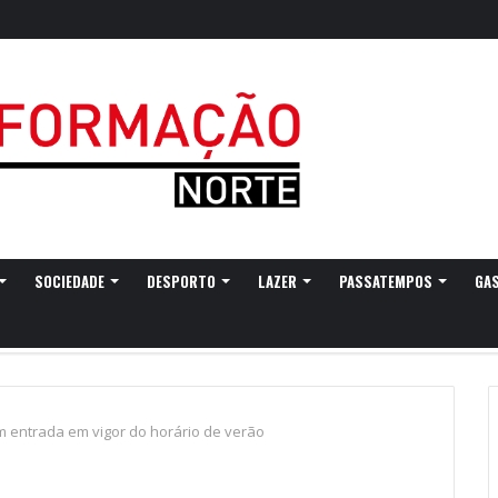
gressa a Ovar com experiências náuticas e observação de aves
SOCIEDADE
DESPORTO
LAZER
PASSATEMPOS
GA
m entrada em vigor do horário de verão