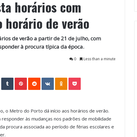
sta horários com
 horário de verão
ios de verão a partir de 21 de julho, com
esponder à procura típica da época.
0
Less than a minute
StumbleUpon
Tumblr
Pinterest
Reddit
VKontakte
Odnoklassniki
Pocket
ho, o Metro do Porto dá início aos horários de verão.
visa responder às mudanças nos padrões de mobilidade
 da procura associada ao período de férias escolares e
er.