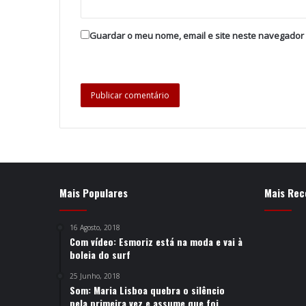
Guardar o meu nome, email e site neste navegador
Mais Populares
Mais Rec
16 Agosto, 2018
Com vídeo: Esmoriz está na moda e vai à
boleia do surf
25 Junho, 2018
Som: Maria Lisboa quebra o silêncio
pela primeira vez e assume que foi