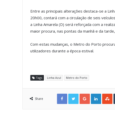
Entre as principais alterações destaca-se a Linh
20h00, contará com a circulação de seis veícu
a Linha Amarela (D) será reforçada com a reali
maior procura, nas pontas da manhã e da tarde, 
Com estas mudanças, o Metro do Porto procura
utilizadores durante a época estival.
Tags
Linha Azul
Metro do Porto
Facebook
Twitter
Google+
LinkedIn
StumbleUpon
Share