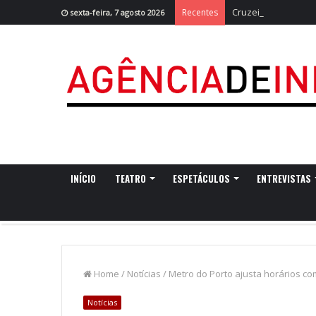
Cruzeiro da Ria re
Recentes
sexta-feira, 7 agosto 2026
INÍCIO
TEATRO
ESPETÁCULOS
ENTREVISTAS
Home
/
Notícias
/
Metro do Porto ajusta horários co
Notícias