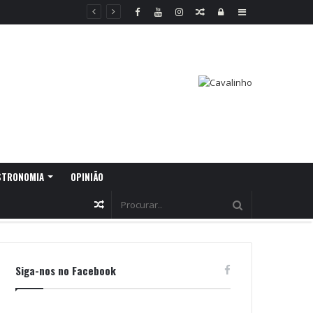
Random
Log
Sidebar
Article
In
STRONOMIA
OPINIÃO
Random
Article
Siga-nos no Facebook