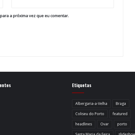
 para a próxima vez que eu comentar.
entes
Etiquetas
Albergaria-a-Velha
Braga
Coliseu do Porto
featured
headlines
Ovar
porto
Santa Maria da Feira
slidesho