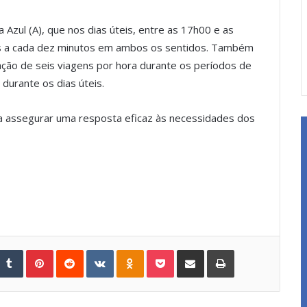
a Azul (A), que nos dias úteis, entre as 17h00 e as
los a cada dez minutos em ambos os sentidos. Também
zação de seis viagens por hora durante os períodos de
durante os dias úteis.
 assegurar uma resposta eficaz às necessidades dos
Tumblr
Pinterest
Reddit
VKontakte
Odnoklassniki
Pocket
Share via Email
Print