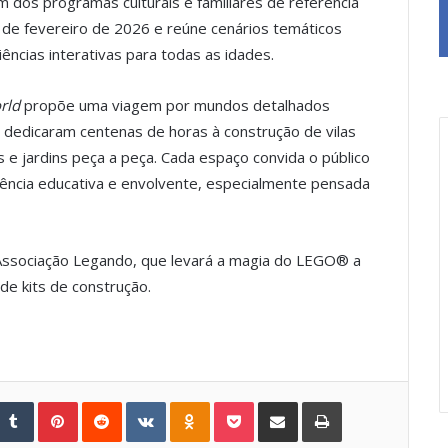
 dos programas culturais e familiares de referência
 de fevereiro de 2026 e reúne cenários temáticos
ncias interativas para todas as idades.
rld
propõe uma viagem por mundos detalhados
 dedicaram centenas de horas à construção de vilas
is e jardins peça a peça. Cada espaço convida o público
riência educativa e envolvente, especialmente pensada
a Associação Legando, que levará a magia do LEGO® a
de kits de construção.
Tumblr
Pinterest
Reddit
VKontakte
Odnoklassniki
Pocket
Share via Email
Print