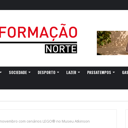
SOCIEDADE
DESPORTO
LAZER
PASSATEMPOS
GA
m novembro com cenários LEGO® no Museu Atkinson