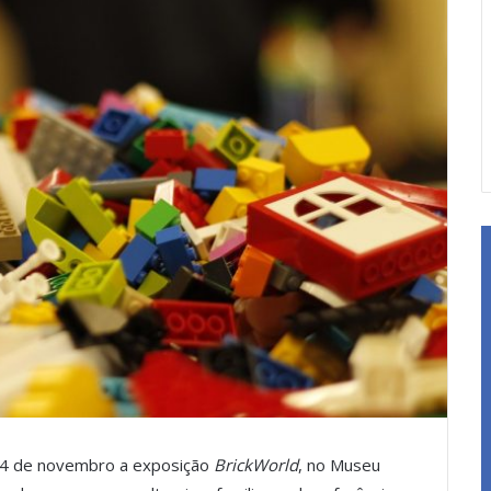
 14 de novembro a exposição
BrickWorld
, no Museu