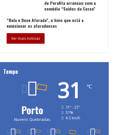
de Perafita arrancou com a
comédia “Saídos da Casca”
“Bela e Doce Afurada”, o hino que está a
emocionar os afuradenses
Ver mais notícias
Tempo
31
℃
Porto
31º - 22º
57%
4.5 km/h
Nuvens Quebradas