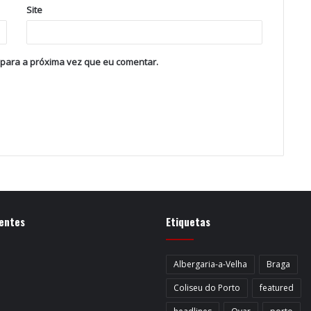
Site
 para a próxima vez que eu comentar.
entes
Etiquetas
Albergaria-a-Velha
Braga
Coliseu do Porto
featured