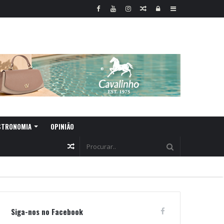
Random
Log
Sidebar
Article
In
STRONOMIA
OPINIÃO
Random
Article
Siga-nos no Facebook