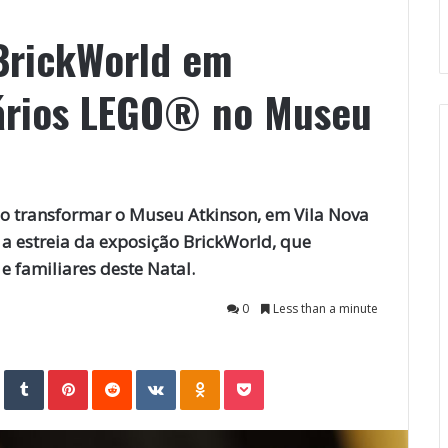
BrickWorld em
ários LEGO® no Museu
o transformar o Museu Atkinson, em Vila Nova
 a estreia da exposição BrickWorld, que
 familiares deste Natal.
0
Less than a minute
StumbleUpon
Tumblr
Pinterest
Reddit
VKontakte
Odnoklassniki
Pocket