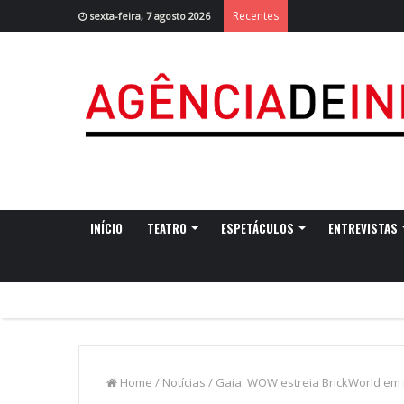
Recentes
sexta-feira, 7 agosto 2026
INÍCIO
TEATRO
ESPETÁCULOS
ENTREVISTAS
Home
/
Notícias
/
Gaia: WOW estreia BrickWorld e