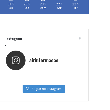
31
28
23
22
22
℃
℃
℃
℃
℃
Sex
Sáb
Dom
Seg
Ter
Instagram
airinformacao
Seguir no Instagram