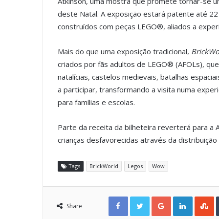
Atkinson, uma mostra que promete tornar-se um
deste Natal. A exposição estará patente até 22
construídos com peças LEGO®, aliados a experiê
Mais do que uma exposição tradicional,
BrickWo
criados por fãs adultos de LEGO® (AFOLs), que
natalícias, castelos medievais, batalhas espacia
a participar, transformando a visita numa expe
para famílias e escolas.
Parte da receita da bilheteira reverterá para 
crianças desfavorecidas através da distribuição 
Tags
BrickWorld
Legos
Wow
Facebook
Twitter
Google+
LinkedIn
StumbleUpon
Share