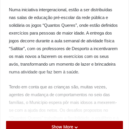
Numa iniciativa intergeracional, estão a ser distribuídas
nas salas de educação pré-escolar da rede pública e
solidária os jogos “Quantos Queres”, onde estão definidos
exercícios para pessoas de maior idade. A entrega dos
jogos decorre durante a aula semanal de atividade física
“Saltitar”, com os professores de Desporto a incentivarem
os mais novos a fazerem os exercícios com os seus
avós, transformando um momento de lazer e brincadeira
numa atividade que faz bem à saúde.
Tendo em conta que as crianças são, muitas vezes,
agentes de mudança de comportamentos no seio das
famílias, o Município espera pôr mais idosos a mexerem-
se com a ajuda dos netos. Os desafios propostos no
“Quantos Queres” trabalham a flexibilidade, o equilíbrio e a
coordenação e podem ser efetuados, comodamente, em
Show More