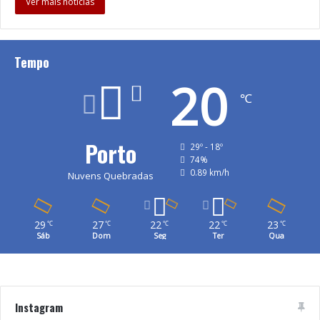
Ver mais notícias
Tempo
20
℃
Porto
29º - 18º
74%
0.89 km/h
Nuvens Quebradas
29
27
22
22
23
℃
℃
℃
℃
℃
Sáb
Dom
Seg
Ter
Qua
Instagram