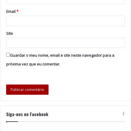
melhor estímulo para a prática regular destes exercícios”,
Email
*
refere o Município.
Foto: DR
Site
Tags
Albergaria-a-Velha
Quantos Queres
Guardar o meu nome, email e site neste navegador para a
próxima vez que eu comentar.
Siga-nos no Facebook