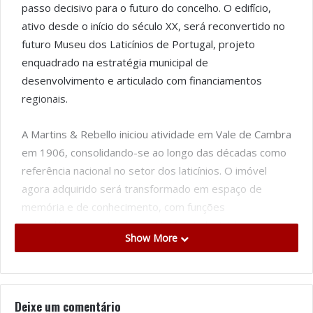
passo decisivo para o futuro do concelho. O edifício,
ativo desde o início do século XX, será reconvertido no
futuro Museu dos Laticínios de Portugal, projeto
enquadrado na estratégia municipal de
desenvolvimento e articulado com financiamentos
regionais.
A Martins & Rebello iniciou atividade em Vale de Cambra
em 1906, consolidando-se ao longo das décadas como
referência nacional no setor dos laticínios. O imóvel
agora adquirido será transformado em espaço de
memória e de conhecimento, com funções
museológicas centradas na história industrial, na
Show More
educação patrimonial e na dinamização cultural. A
autarquia sustenta que esta operação reforça a ligação
do concelho ao seu legado produtivo e projeta essa
herança para as gerações seguintes.
Deixe um comentário