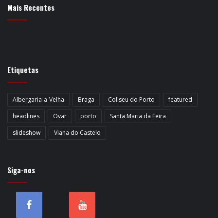
Mais Recentes
Etiquetas
Albergaria-a-Velha
Braga
Coliseu do Porto
featured
headlines
Ovar
porto
Santa Maria da Feira
slideshow
Viana do Castelo
Siga-nos