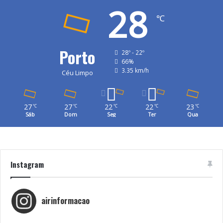
28
℃
Porto
28º - 22º
66%
3.35 km/h
Céu Limpo
27
27
22
22
23
℃
℃
℃
℃
℃
Sáb
Dom
Seg
Ter
Qua
Instagram
airinformacao