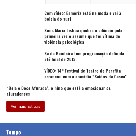
Com vídeo: Esmoriz está na moda e vai à
Tags
Museu dos Laticínios de Portugal
Vale de Cambra
boleia do surf
Som: Maria Lisboa quebra o silêncio pela
primeira vez e assume que foi vítima de
violência psicológica
Sá da Bandeira tem programação definida
até final de 2019
VÍDEO: 14º Festival de Teatro de Perafita
arrancou com a comédia “Saídos da Casca”
“Bela e Doce Afurada”, o hino que está a emocionar os
afuradenses
Ver mais notícias
Tempo