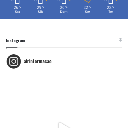
26
29
26
22
22
℃
℃
℃
℃
℃
Sex
Sáb
Dom
Seg
Ter
Instagram
airinformacao