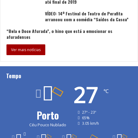
até final de 2019
VÍDEO: 14º Festival de Teatro de Perafita
arrancou com a comédia “Saídos da Casca”
“Bela e Doce Afurada”, o hino que está a emocionar os
afuradenses
Ver mais notícias
Tempo
27
℃
Porto
27º - 23º
65%
3.05 km/h
Céu Pouco Nublado