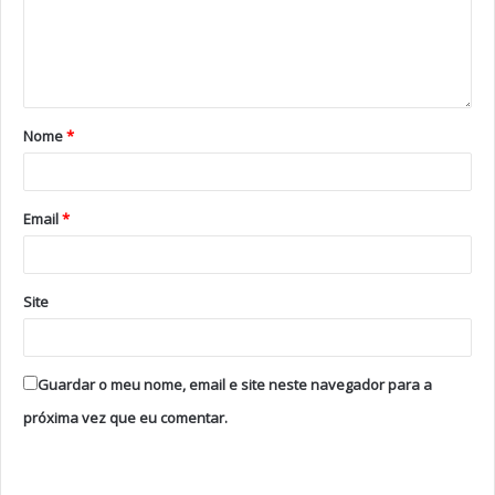
A inauguração está agendada para as 17h00 de 29 de
janeiro. A exposição fica patente ao público até 5 de
abril.
Nome
*
Tags
Centro Cultural de Vila Nova de Foz Côa
O Gesto como Princípio – Manuel Cargaleiro
Email
*
Site
Guardar o meu nome, email e site neste navegador para a
próxima vez que eu comentar.