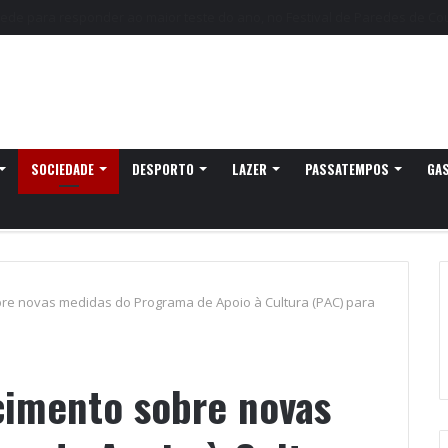
 já pensam nos 20 anos na Quinta do Castelo
SOCIEDADE
DESPORTO
LAZER
PASSATEMPOS
GA
re novas medidas do Programa de Apoio à Cultura (PAC) para
cimento sobre novas