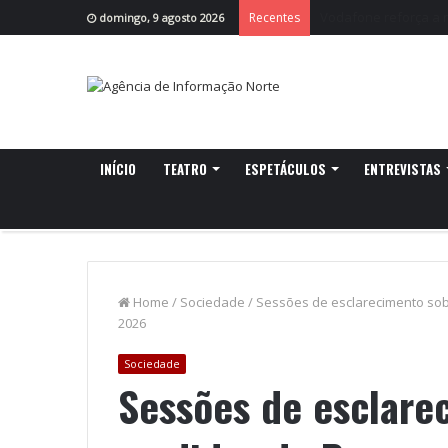
Banhos de São Jorge
Recentes
domingo, 9 agosto 2026
INÍCIO
TEATRO
ESPETÁCULOS
ENTREVISTAS
Home
/
Sociedade
/
Sessões de esclarecimento sob
2026
Sociedade
Sessões de esclare