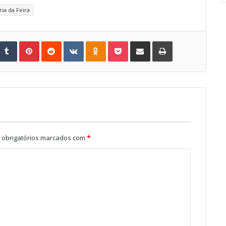
ia da Feira
Tumblr
Pinterest
Reddit
VKontakte
Odnoklassniki
Pocket
Share via Email
Print
obrigatórios marcados com
*