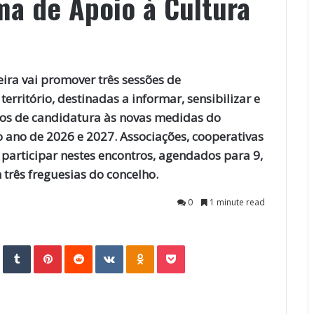
a de Apoio à Cultura
ira vai promover três sessões de
erritório, destinadas a informar, sensibilizar e
ssos de candidatura às novas medidas do
 ano de 2026 e 2027. Associações, cooperativas
participar nestes encontros, agendados para 9,
 três freguesias do concelho.
0
1 minute read
StumbleUpon
Tumblr
Pinterest
Reddit
VKontakte
Odnoklassniki
Pocket