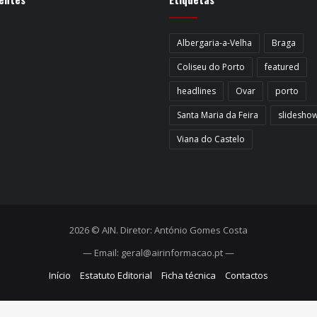
Albergaria-a-Velha
Braga
Coliseu do Porto
featured
headlines
Ovar
porto
Santa Maria da Feira
slidesho
Viana do Castelo
2026 © AIN. Diretor: António Gomes Costa
— Email: geral@airinformacao.pt —
Início
Estatuto Editorial
Ficha técnica
Contactos