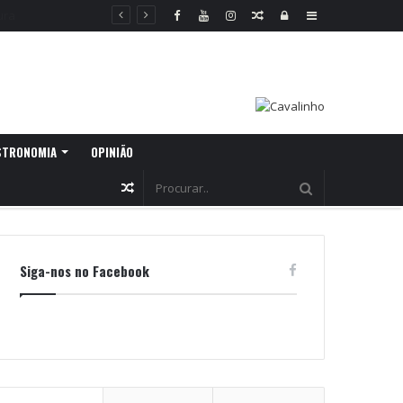
Random
Log
Sidebar
Article
In
STRONOMIA
OPINIÃO
Random
Article
Siga-nos no Facebook