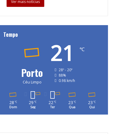
Ver mais notícias
Tempo
21
℃
Porto
28º - 20º
88%
0.98 km/h
Céu Limpo
28
29
22
23
23
℃
℃
℃
℃
℃
Dom
Seg
Ter
Qua
Qui