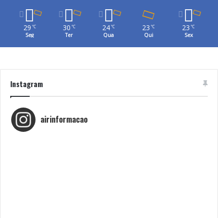
29
30
24
23
23
℃
℃
℃
℃
℃
Seg
Ter
Qua
Qui
Sex
Instagram
airinformacao