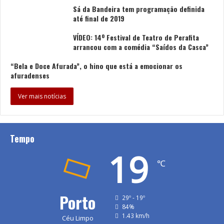
Sá da Bandeira tem programação definida
até final de 2019
VÍDEO: 14º Festival de Teatro de Perafita
arrancou com a comédia “Saídos da Casca”
“Bela e Doce Afurada”, o hino que está a emocionar os
afuradenses
Ver mais notícias
Tempo
19
℃
Porto
29º - 19º
84%
1.43 km/h
Céu Limpo