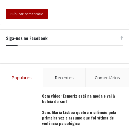
Acreditação, com o objetivo de confirmar a composição
do produto e avaliar eventuais riscos para a saúde
pública.
A autoridade alerta os consumidores para a
Siga-nos no Facebook
necessidade de atenção a ofertas de azeite com
preços abaixo do expectável, situação que pode indicar
a comercialização de outras substâncias oleicas
apresentadas de forma enganosa como azeite.
Populares
Recentes
Comentários
Tags
ASAE
Moimenta da Beira
Com vídeo: Esmoriz está na moda e vai à
boleia do surf
Som: Maria Lisboa quebra o silêncio pela
primeira vez e assume que foi vítima de
violência psicológica