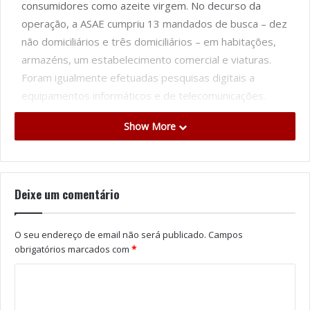
consumidores como azeite virgem. No decurso da
operação, a ASAE cumpriu 13 mandados de busca – dez
não domiciliários e três domiciliários – em habitações,
armazéns, um estabelecimento comercial e viaturas.
Foram igualmente efetuadas pesquisas digitais a
equipamentos informáticos e de telecomunicações.
Show More
Em nota de imprensa, a ASAE indica que as diligências
confirmaram a prática ilícita, tendo sido apurado que
estava a ser comercializado óleo alimentar comum
apresentado de forma enganosa como azeite.
Deixe um comentário
No âmbito da operação foram apreendidos cerca de
O seu endereço de email não será publicado.
Campos
10.000 litros de óleo alimentar rotulado
obrigatórios marcados com
*
fraudulentamente como azeite, milhares de rótulos e
material de embalamento com a indicação «azeite
virgem», bem como 340 litros de vinho licoroso sem