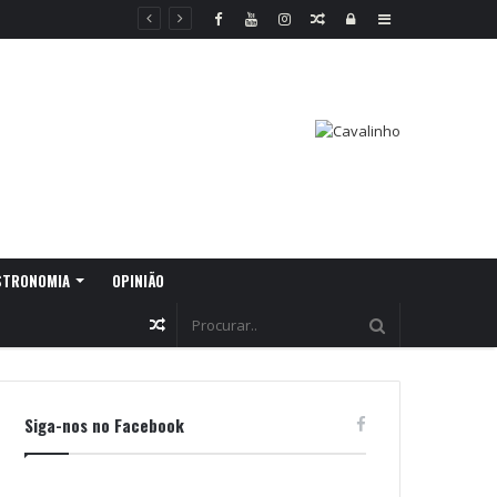
Random
Log
Sidebar
Article
In
STRONOMIA
OPINIÃO
Random
Article
Siga-nos no Facebook