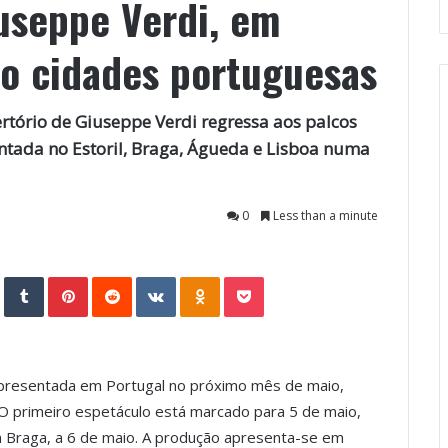
iuseppe Verdi, em
ro cidades portuguesas
tório de Giuseppe Verdi regressa aos palcos
ntada no Estoril, Braga, Águeda e Lisboa numa
0
Less than a minute
StumbleUpon
Tumblr
Pinterest
Reddit
VKontakte
Odnoklassniki
Pocket
 apresentada em Portugal no próximo mês de maio,
O primeiro espetáculo está marcado para 5 de maio,
m Braga, a 6 de maio. A produção apresenta-se em