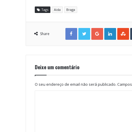
Tags
Aida
Braga
Facebook
Twitter
Google+
LinkedIn
StumbleUpon
Share
Deixe um comentário
O seu endereço de email não será publicado.
Campos 