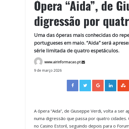
Ópera “Aida”, de G
digressão por quat
Uma das óperas mais conhecidas do reper
portugueses em maio. “Aida” será aprese
série limitada de quatro espetáculos.
www.airinformacao.pt
9 de março 2026
Facebook
Twitter
Google+
LinkedIn
A ópera “Aida”, de Giuseppe Verdi, volta a ser
numa digressão que passa por quatro cidades. 
no Casino Estoril, seguindo depois para o Foru