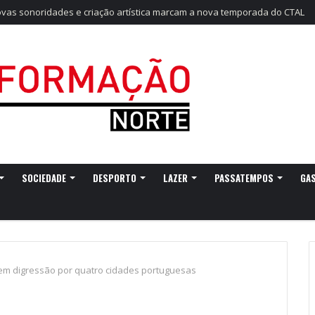
as sonoridades e criação artística marcam a nova temporada do CTAL
SOCIEDADE
DESPORTO
LAZER
PASSATEMPOS
GA
 em digressão por quatro cidades portuguesas