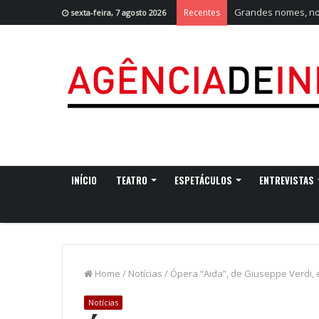
Grandes nomes, nov
Recentes
sexta-feira, 7 agosto 2026
INÍCIO
TEATRO
ESPETÁCULOS
ENTREVISTAS
Home
/
Notícias
/
Ópera “Aida”, de Giuseppe Verdi,
Notícias