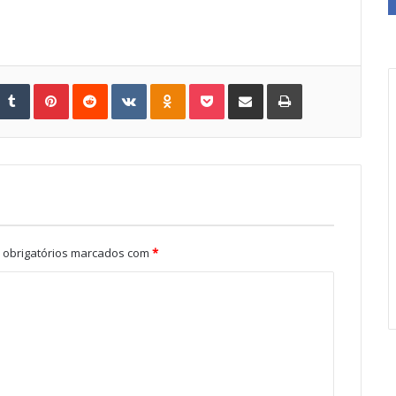
Tumblr
Pinterest
Reddit
VKontakte
Odnoklassniki
Pocket
Share via Email
Print
obrigatórios marcados com
*