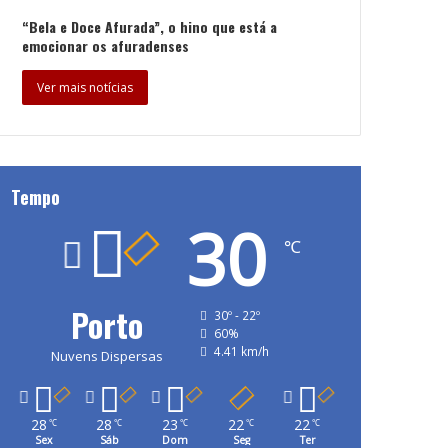
“Bela e Doce Afurada”, o hino que está a
emocionar os afuradenses
Ver mais notícias
Tempo
30
℃
Porto
30º - 22º
60%
4.41 km/h
Nuvens Dispersas
28
28
23
22
22
℃
℃
℃
℃
℃
Sex
Sáb
Dom
Seg
Ter