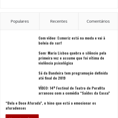
decidirão os vencedores. Todas as pessoas premiadas
recebem uma escultura do Eixo Atlântico e prémios
monetários que variam entre os 400 e os 2.500 euros.
Populares
Recentes
Comentários
Foto: DR
Com vídeo: Esmoriz está na moda e vai à
boleia do surf
Som: Maria Lisboa quebra o silêncio pela
primeira vez e assume que foi vítima de
Tags
Eixo Atlântico.
ESMAE
Orquestra Sinfónica do Porto
violência psicológica
Sá da Bandeira tem programação definida
até final de 2019
VÍDEO: 14º Festival de Teatro de Perafita
arrancou com a comédia “Saídos da Casca”
“Bela e Doce Afurada”, o hino que está a emocionar os
afuradenses