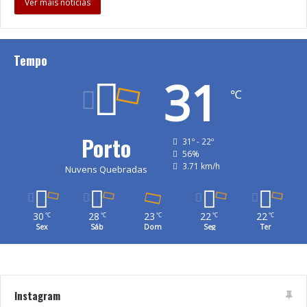
Ver mais notícias
Tempo
31
℃
Porto
31º - 22º
56%
3.71 km/h
Nuvens Quebradas
30
28
23
22
22
℃
℃
℃
℃
℃
Sex
Sáb
Dom
Seg
Ter
Instagram