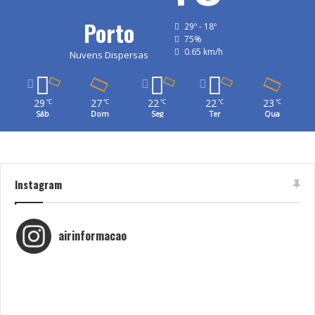
Porto
29º - 18º
Tags
Centro Cultural Vila Flor
Dia Internacional dos Museus
75%
0.65 km/h
Museus de Guimarães
Nuvens Dispersas
29
27
22
22
23
℃
℃
℃
℃
℃
Sáb
Dom
Seg
Ter
Qua
Instagram
airinformacao