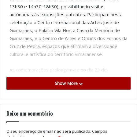
13h30 e 14h30-18h30), possibilitando visitas
autónomas às exposições patentes. Participam nesta
celebração o Centro Internacional das Artes José de
Guimarães, o Palácio Vila Flor, a Casa da Memória de
Guimarães, e o Centro de Artes e Ofícios dos Fornos da
Cruz de Pedra, espaços que afirmam a diversidade
cultural e artística do território vimaranense.
As comemorações prolongam-se no dia 23 de
maio (sábado), com a celebração da Noite Europeia dos
Show More
Museus. Nessa data, o CIAJG, a Casa da Memória de
Guimarães e o Centro de Artes e Ofícios dos Fornos da
Cruz de Pedra terão horário alargado até às 22h30,
com visitas orientadas gratuitas conduzidas pelos
Deixe um comentário
monitores da equipa de Mediação Cultural d’A Oficina
entre as 18h30 e as 22h30. No CIAJG, as visitas
O seu endereço de email não será publicado.
Campos
contarão também com a participação do diretor