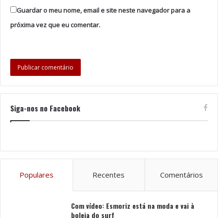
Vila Flor, um dos mais emblemáticos espaços culturais
Guardar o meu nome, email e site neste navegador para a
da cidade, acolhe regularmente propostas expositivas
próxima vez que eu comentar.
e projetos multidisciplinares que cruzam criação
contemporânea e pensamento artístico, apresentando
atualmente a exposição “Só me Saem Duques e Cenas
Tristes”, dos artistas Hugo Flores, Luísa Abreu e
Teresa Arêde, com curadoria de Ivo Martins.
A Casa da Memória de Guimarães propõe uma reflexão
contínua sobre a identidade, as histórias e as
Siga-nos no Facebook
transformações do território e das suas comunidades,
convidando o público a participar numa experiência
construída a partir das memórias coletivas e individuais
da cidade.
Já o Centro de Artes e Ofícios dos Fornos da Cruz de
Populares
Recentes
Comentários
Pedra dedica-se à valorização dos saberes tradicionais,
dos ofícios e das práticas artesanais, num espaço onde
Com vídeo: Esmoriz está na moda e vai à
o fazer manual continua a ser lugar de transmissão e
boleia do surf