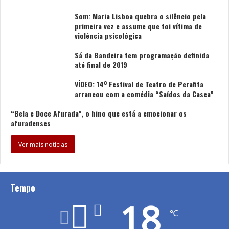
experimentação. Inclui um núcleo museológico sobre os
ofícios mais característicos desta região – olaria,
Som: Maria Lisboa quebra o silêncio pela
primeira vez e assume que foi vítima de
têxteis, curtumes e cutelarias –, bem como uma loja e
violência psicológica
um atelier onde é possível observar a feitura da
Cantarinha dos Namorados.
Sá da Bandeira tem programação definida
até final de 2019
O Dia Internacional dos Museus, celebrado anualmente
VÍDEO: 14º Festival de Teatro de Perafita
a 18 de maio por iniciativa do ICOM – Conselho
arrancou com a comédia “Saídos da Casca”
Internacional de Museus, volta a mobilizar instituições
“Bela e Doce Afurada”, o hino que está a emocionar os
culturais de todo o mundo em torno da reflexão sobre
afuradenses
o papel transformador dos museus na sociedade
Ver mais notícias
contemporânea. Em 2026, o tema proposto – “Museus
a unir um mundo dividido” – sublinha a importância dos
museus enquanto lugares de aproximação entre
Tempo
comunidades, promotores de diálogo, diversidade,
participação e coesão social.
18
℃
Foto: Paulo Pacheco