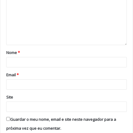
as favoritas, mas nunca no primeiro lugar das odds e
sondagens, o que tornou o resultado mais
surpreendente.
A letra de “Bangaranga” transmite uma mensagem de
libertação emocional e celebração da força interior
através do caos e da energia coletiva. Inspirada
simbolicamente nos rituais tradicionais búlgaros dos
Nome
*
kukeri — usados para afastar maus espíritos — a
canção fala sobre transformar medo, dor e tensão em
poder, autenticidade e alegria, usando um ambiente
Email
*
sonoro explosivo e repetitivo para representar essa
catarse e renovação emocional.
Site
Guardar o meu nome, email e site neste navegador para a
Uma final de alto nível
próxima vez que eu comentar.