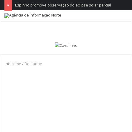
Espinho promove observação do eclipse solar parcial
Home
/
Destaque