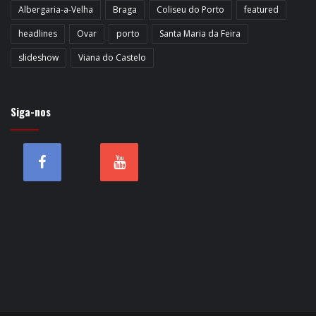
Albergaria-a-Velha
Braga
Coliseu do Porto
featured
headlines
Ovar
porto
Santa Maria da Feira
slideshow
Viana do Castelo
Siga-nos