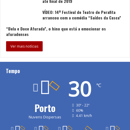
até final de 2019
VÍDEO: 14º Festival de Teatro de Perafita
arrancou com a comédia “Saídos da Casca”
“Bela e Doce Afurada”, o hino que está a emocionar os
afuradenses
Ver mais notícias
Tempo
30
℃
Porto
30º - 22º
60%
4.41 km/h
Nuvens Dispersas