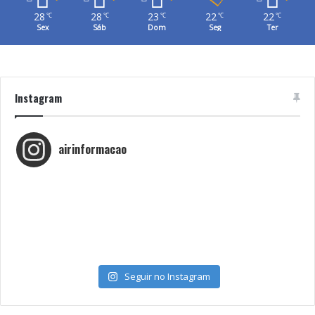
28
28
23
22
22
℃
℃
℃
℃
℃
Sex
Sáb
Dom
Seg
Ter
Instagram
airinformacao
Seguir no Instagram