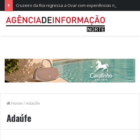
Cruzeiro da Ria regressa a Ovar com experiências náuticas e observação de aves
Home
/
Adaúfe
Adaúfe