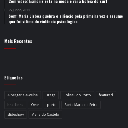
Com vídeo: Esmoriz está na moda e vai à boleia do surf
25 Junho, 2018
Som: Maria Lisboa quebra o silêncio pela primeira vez e assume
que foi vítima de violência psicológica
Mais Recentes
Etiquetas
Albergaria-a-Velha
Braga
Coliseu do Porto
featured
headlines
Ovar
porto
Santa Maria da Feira
slideshow
Viana do Castelo