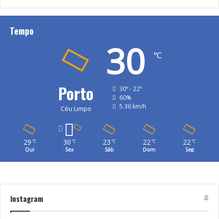
Tempo
30
℃
Porto
30º - 22º
60%
5.36 km/h
Céu Limpo
29
30
23
22
22
℃
℃
℃
℃
℃
Qui
Sex
Sáb
Dom
Seg
Instagram