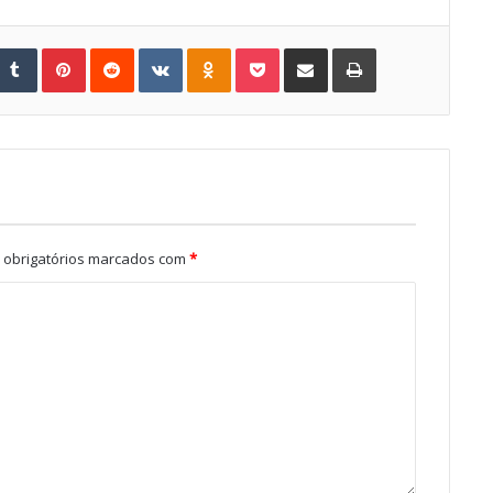
Tumblr
Pinterest
Reddit
VKontakte
Odnoklassniki
Pocket
Share via Email
Print
obrigatórios marcados com
*