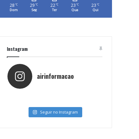
28
29
22
23
23
℃
℃
℃
℃
℃
Dom
Seg
Ter
Qua
Qui
Instagram
airinformacao
Seguir no Instagram