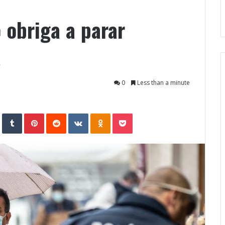
 obriga a parar
a
0
Less than a minute
StumbleUpon
Tumblr
Pinterest
Reddit
VKontakte
Odnoklassniki
Pocket