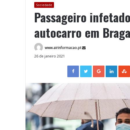
Sociedade
Passageiro infetado
autocarro em Brag
www.airinformacao.pt
26 de janeiro 2021
Facebook
Twitter
Google+
LinkedIn