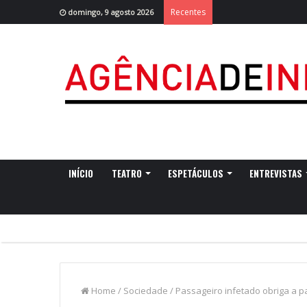
Recentes
domingo, 9 agosto 2026
INÍCIO
TEATRO
ESPETÁCULOS
ENTREVISTAS
Home
/
Sociedade
/
Passageiro infetado obriga a p