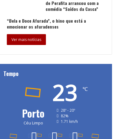
de Perafita arrancou com a
comédia “Saídos da Casca”
“Bela e Doce Afurada”, o hino que está a
emocionar os afuradenses
Ver mais notícias
Tempo
23
℃
Porto
28º - 20º
82%
1.71 km/h
Céu Limpo