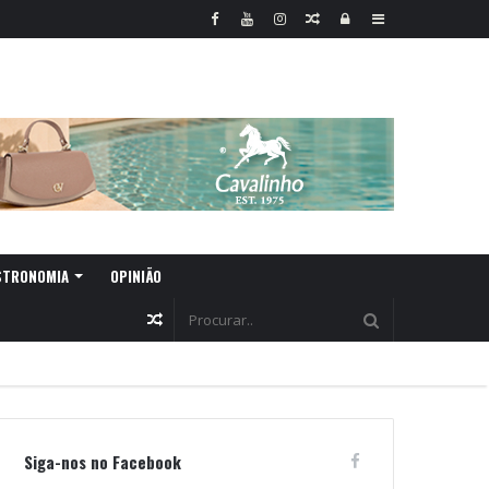
Random
Log
Sidebar
Article
In
STRONOMIA
OPINIÃO
Random
Article
Siga-nos no Facebook