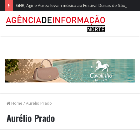
GNR, Agir e Aurea levam música ao Festival Dunas de São Jacinto
Home
/
Aurélio Prado
Aurélio Prado