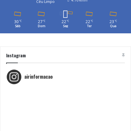
Céu Limpo
30
27
22
22
23
℃
℃
℃
℃
℃
Sáb
Dom
Seg
Ter
Qua
Instagram
airinformacao