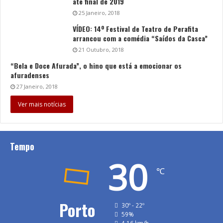
até final de 2019
25 Janeiro, 2018
VÍDEO: 14º Festival de Teatro de Perafita
arrancou com a comédia “Saídos da Casca”
21 Outubro, 2018
“Bela e Doce Afurada”, o hino que está a emocionar os
afuradenses
27 Janeiro, 2018
Ver mais notícias
Tempo
30
℃
Porto
30º - 22º
59%
4.16 km/h