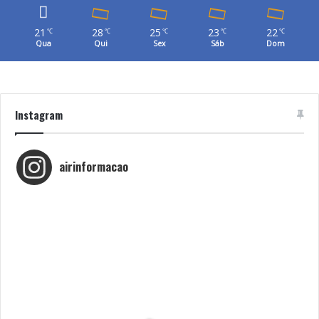
21
28
25
23
22
℃
℃
℃
℃
℃
Qua
Qui
Sex
Sáb
Dom
Instagram
airinformacao