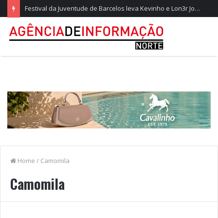
Festival da Juventude de Barcelos leva Kevinho e Lon3r Johny à Frente Ribeirinha
Home
/
Camomila
Camomila