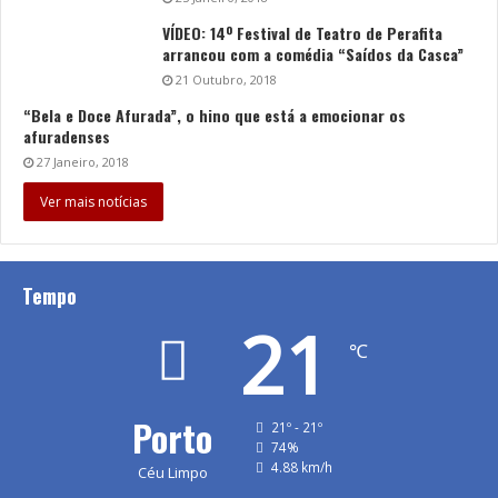
VÍDEO: 14º Festival de Teatro de Perafita
arrancou com a comédia “Saídos da Casca”
21 Outubro, 2018
“Bela e Doce Afurada”, o hino que está a emocionar os
afuradenses
27 Janeiro, 2018
Ver mais notícias
Tempo
21
℃
Porto
21º - 21º
74%
4.88 km/h
Céu Limpo