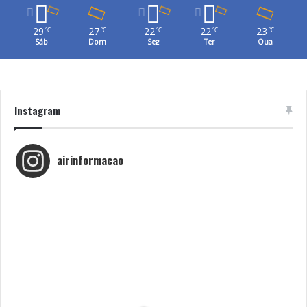
29
27
22
22
23
℃
℃
℃
℃
℃
Sáb
Dom
Seg
Ter
Qua
Instagram
airinformacao