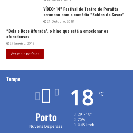
VÍDEO: 14º Festival de Teatro de Perafita
arrancou com a comédia “Saídos da Casca”
21 Outubro, 2018
“Bela e Doce Afurada”, o hino que está a emocionar os
afuradenses
27 Janeiro, 2018
Ver mais notícias
Tempo
18
℃
Porto
29º - 18º
75%
0.65 km/h
Nuvens Dispersas