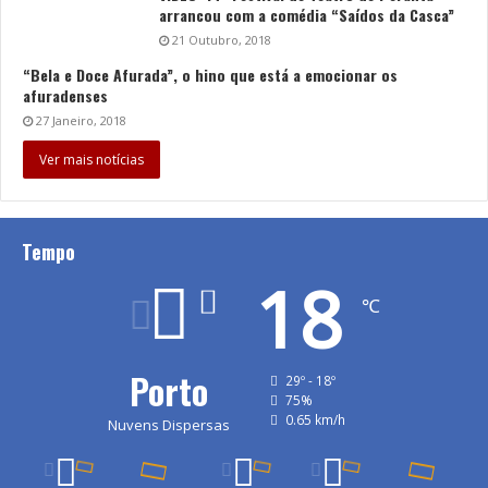
arrancou com a comédia “Saídos da Casca”
21 Outubro, 2018
“Bela e Doce Afurada”, o hino que está a emocionar os
afuradenses
27 Janeiro, 2018
Ver mais notícias
Tempo
18
℃
Porto
29º - 18º
75%
0.65 km/h
Nuvens Dispersas