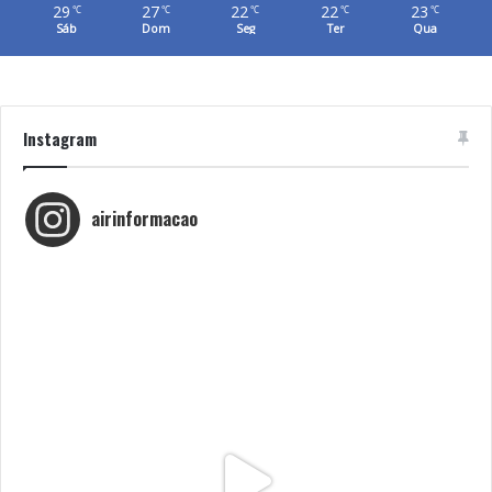
29
27
22
22
23
℃
℃
℃
℃
℃
Sáb
Dom
Seg
Ter
Qua
Instagram
airinformacao