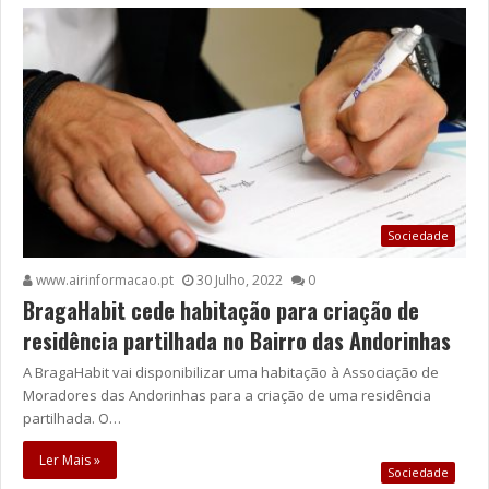
Sociedade
www.airinformacao.pt
30 Julho, 2022
0
BragaHabit cede habitação para criação de
residência partilhada no Bairro das Andorinhas
A BragaHabit vai disponibilizar uma habitação à Associação de
Moradores das Andorinhas para a criação de uma residência
partilhada. O…
Ler Mais »
Sociedade