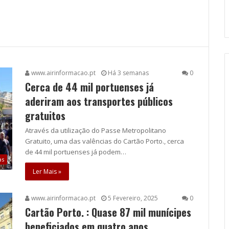
www.airinformacao.pt
Há 3 semanas
0
Cerca de 44 mil portuenses já
aderiram aos transportes públicos
gratuitos
Através da utilização do Passe Metropolitano
Gratuito, uma das valências do Cartão Porto., cerca
de 44 mil portuenses já podem…
as
Ler Mais »
www.airinformacao.pt
5 Fevereiro, 2025
0
Cartão Porto. : Quase 87 mil munícipes
beneficiados em quatro anos