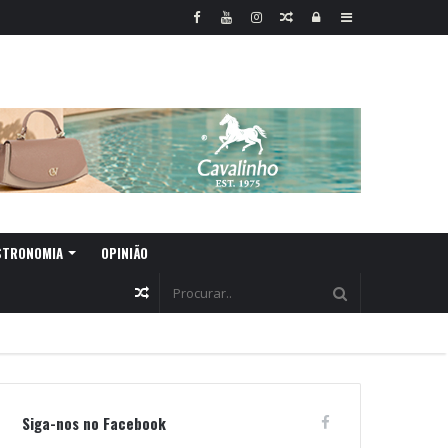
Random
Log
Sidebar
Article
In
STRONOMIA
OPINIÃO
Random
Article
Siga-nos no Facebook