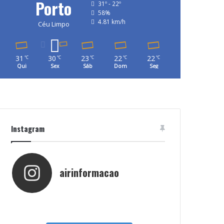
Porto
31º - 22º
58%
4.81 km/h
Céu Limpo
31
30
23
22
22
℃
℃
℃
℃
℃
Qui
Sex
Sáb
Dom
Seg
Instagram
airinformacao