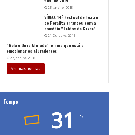
final de 2019
25 Janeiro, 2018
VÍDEO: 14º Festival de Teatro
de Perafita arrancou com a
comédia “Saídos da Casca”
21 Outubro, 2018
“Bela e Doce Afurada”, o hino que está a
emocionar os afuradenses
27 Janeiro, 2018
Ver mais notícias
Tempo
31
℃