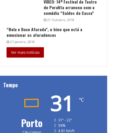
VÍDEO: 14º Festival de Teatro
de Perafita arrancou com a
comédia “Saídos da Casca”
21 Outubro, 2018
“Bela e Doce Afurada”, o hino que está a
emocionar os afuradenses
27 Janeiro, 2018
Ver mais notícias
Tempo
31
℃
Porto
31º - 22º
58%
4.81 km/h
Céu Limpo