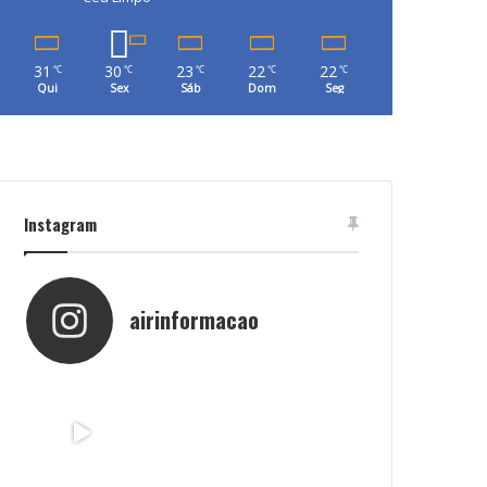
31
30
23
22
22
℃
℃
℃
℃
℃
Qui
Sex
Sáb
Dom
Seg
Instagram
airinformacao