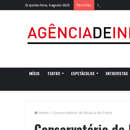
Cruzeiro da Ria r
Recentes
quinta-feira, 6 agosto 2026
INÍCIO
TEATRO
ESPETÁCULOS
ENTREVISTAS
Home
/
Conservatório de Música do Porto
Conservatório de