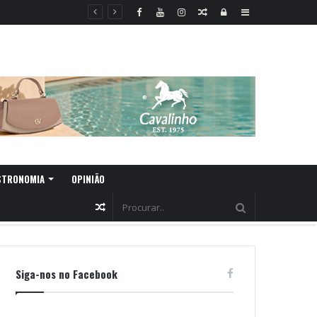
Random
Log
Sidebar
Article
In
STRONOMIA
OPINIÃO
Random
Article
Siga-nos no Facebook