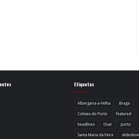
entes
Etiquetas
Albergaria-a-Velha
Braga
Coliseu do Porto
featured
headlines
Ovar
porto
Santa Maria da Feira
slidesho