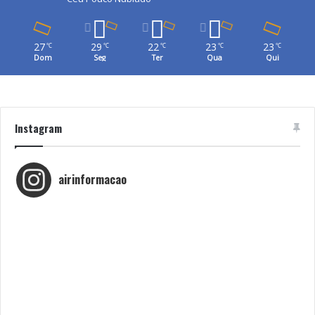
27
29
22
23
23
℃
℃
℃
℃
℃
Dom
Seg
Ter
Qua
Qui
Instagram
airinformacao