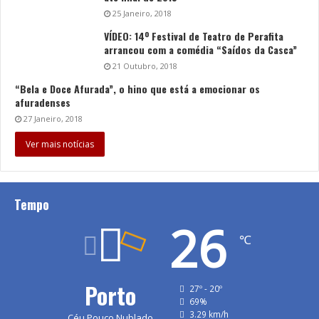
25 Janeiro, 2018
VÍDEO: 14º Festival de Teatro de Perafita
arrancou com a comédia “Saídos da Casca”
21 Outubro, 2018
“Bela e Doce Afurada”, o hino que está a emocionar os
afuradenses
27 Janeiro, 2018
Ver mais notícias
Tempo
26
℃
Porto
27º - 20º
69%
3.29 km/h
Céu Pouco Nublado