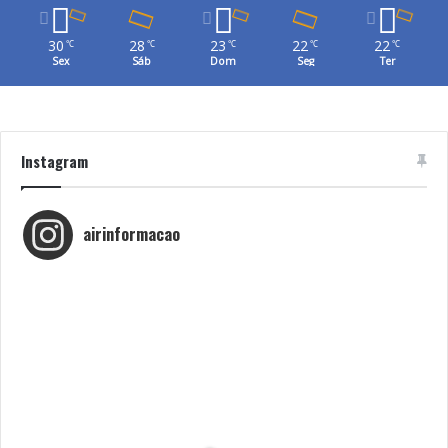
30
28
23
22
22
℃
℃
℃
℃
℃
Sex
Sáb
Dom
Seg
Ter
Instagram
airinformacao