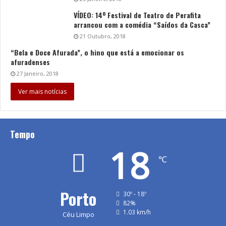
VÍDEO: 14º Festival de Teatro de Perafita
arrancou com a comédia “Saídos da Casca”
21 Outubro, 2018
“Bela e Doce Afurada”, o hino que está a emocionar os
afuradenses
27 Janeiro, 2018
Ver mais notícias
Tempo
18
℃
Porto
30º - 18º
82%
1.03 km/h
Céu Limpo