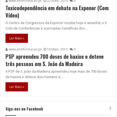
www.airinformacao.pt
22 Maio, 2014
4
Toxicodependência em debate na Exponor (Com
Vídeo)
O Centro de Congressos da Exponor recebe hoje e amanhã, o X
Ciclo de Conferências e a Jornadas Científicas dos…
Ler Mais »
www.airinformacao.pt
16 Maio, 2013
0
PSP apreendeu 700 doses de haxixe e deteve
três pessoas em S. João da Madeira
A PSP de S. João da Madeira apreendeu hoje mais de 700 doses
de haxixe e deteve dois homens e…
Ler Mais »
Siga-nos no Facebook