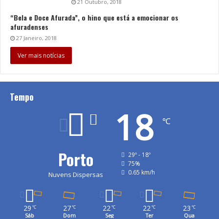
21 Outubro, 2018
“Bela e Doce Afurada”, o hino que está a emocionar os
afuradenses
27 Janeiro, 2018
Ver mais notícias
Tempo
18
℃
Porto
29º - 18º
75%
0.65 km/h
Nuvens Dispersas
29
27
22
22
23
℃
℃
℃
℃
℃
Sáb
Dom
Seg
Ter
Qua